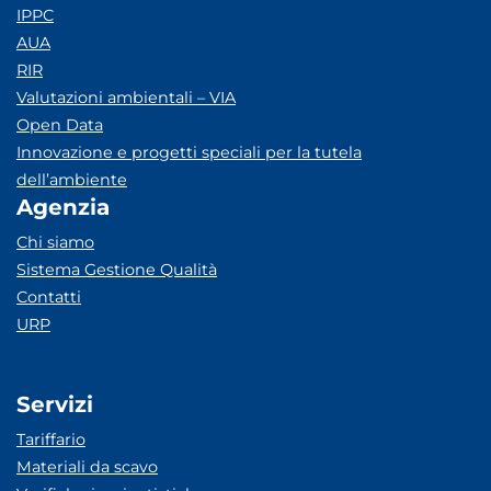
IPPC
AUA
RIR
Valutazioni ambientali – VIA
Open Data
Innovazione e progetti speciali per la tutela
dell’ambiente
Agenzia
Chi siamo
Sistema Gestione Qualità
Contatti
URP
Servizi
Tariffario
Materiali da scavo