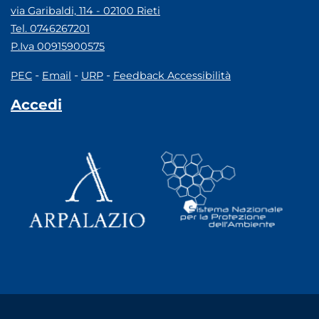
via Garibaldi, 114 - 02100 Rieti
Tel. 0746267201
P.Iva 00915900575
-
-
-
PEC
Email
URP
Feedback Accessibilità
Accedi