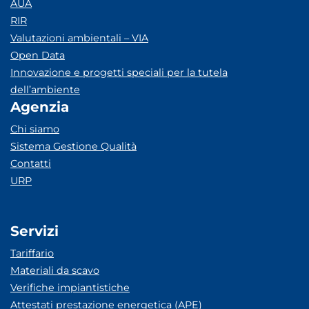
AUA
RIR
Valutazioni ambientali – VIA
Open Data
Innovazione e progetti speciali per la tutela
dell’ambiente
Agenzia
Chi siamo
Sistema Gestione Qualità
Contatti
URP
Servizi
Tariffario
Materiali da scavo
Verifiche impiantistiche
Attestati prestazione energetica (APE)