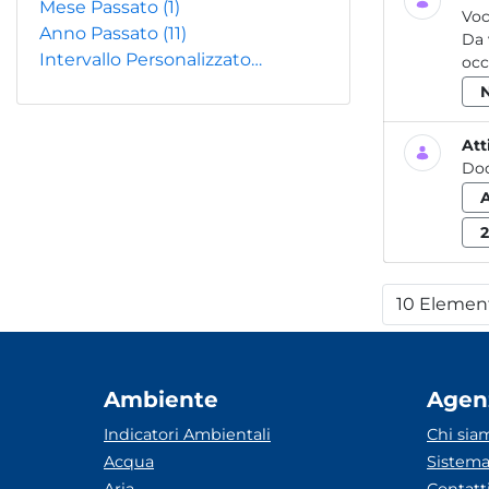
Mese Passato
(1)
Voc
Anno Passato
(11)
Da 
Intervallo Personalizzato…
occ
Att
Do
2
10 Elemen
Per
Ambiente
Agen
Indicatori Ambientali
Chi sia
Acqua
Sistema