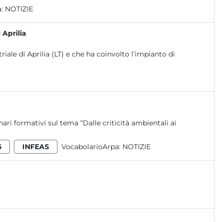
a:
NOTIZIE
 Aprilia
triale di Aprilia (LT) e che ha coinvolto l’impianto di
ri formativi sul tema “Dalle criticità ambientali ai
6
INFEAS
VocabolarioArpa:
NOTIZIE