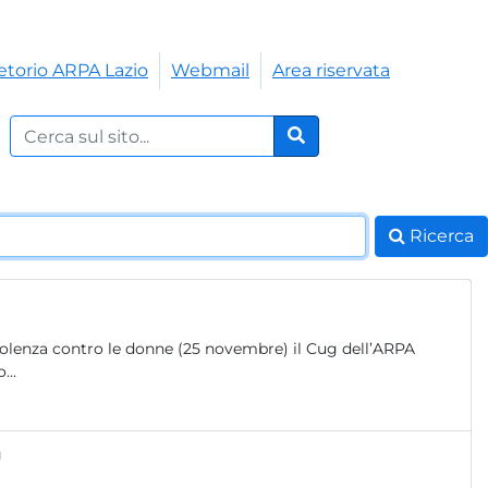
etorio ARPA Lazio
Webmail
Area riservata
Cerca nel sito:
Cerca
Ricerca
violenza contro le donne (25 novembre) il Cug dell’ARPA
...
g