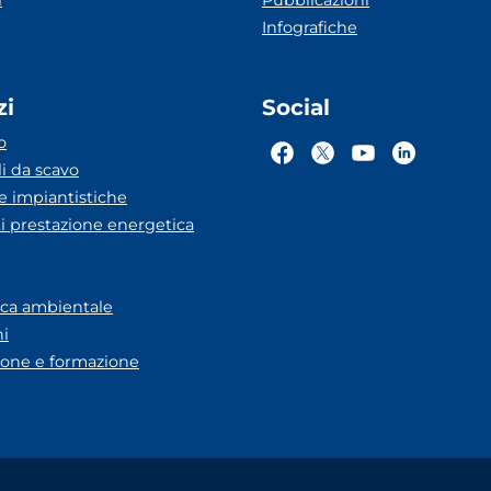
i
Pubblicazioni
Infografiche
zi
Social
o
li da scavo
he impiantistiche
ti prestazione energetica
eca ambientale
ni
one e formazione