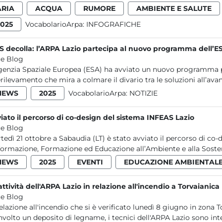
ARIA
ACQUA
RUMORE
AMBIENTE E SALUTE
2025
VocabolarioArpa:
INFOGRAFICHE
S decolla: l’ARPA Lazio partecipa al nuovo programma dell’E
e Blog
genzia Spaziale Europea (ESA) ha avviato un nuovo programma per
erilevamento che mira a colmare il divario tra le soluzioni all’avan
NEWS
2025
VocabolarioArpa:
NOTIZIE
iato il percorso di co-design del sistema INFEAS Lazio
e Blog
tedì 21 ottobre a Sabaudia (LT) è stato avviato il percorso di co
formazione, Formazione ed Educazione all’Ambiente e alla Sostenib
NEWS
2025
EVENTI
EDUCAZIONE AMBIENTAL
attività dell'ARPA Lazio in relazione all'incendio a Torvaianica
e Blog
relazione all'incendio che si è verificato lunedì 8 giugno in zon
nvolto un deposito di legname, i tecnici dell'ARPA Lazio sono inte