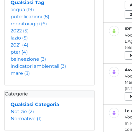
Qualsiasi Tag
acqua
(19)
pubblicazioni
(8)
monitoraggi
(6)
IPE
2022
(5)
Voc
lazio
(5)
L’A
2021
(4)
tel
ptar
(4)
balneazione
(3)
indicatori ambientali
(3)
Avv
mare
(3)
Voc
Mar
(IN
Categorie
Qualsiasi Categoria
Le 
Notizie
(2)
Voc
Normative
(1)
In 
coi