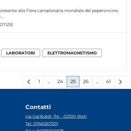
presente alla Fiera campionaria mondiale del peperoncino,
..
OTIZIE
LABORATORI
ELETTROMAGNETISMO
1
...
24
25
26
...
41
Pagina
Pagine intermedie
Pagina
Pagina
Pagina
Pagine interm
Pagina
Contatti
via Garibaldi, 114 - 02100 Rieti
Tel. 0746267201