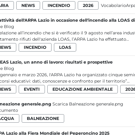
ARIA
NEWS
INCENDIO
2026
VocabolarioArp
attività dell'ARPA Lazio in occasione dell'incendio alla LOAS di
e Blog
relazione all’incendio che si è verificato il 9 agosto nell’area indus
ttamento rifiuti dell'azienda LOAS, l’ARPA Lazio ha effettuato...
NEWS
INCENDIO
LOAS
EAS Lazio, un anno di lavoro: risultati e prospettive
e Blog
 gennaio e marzo 2026, l'ARPA Lazio ha organizzato cinque semina
corsi educativi: dati, conoscenze e confronto per il territorio”...
NEWS
EVENTI
EDUCAZIONE AMBIENTALE
202
neazione generale.png
Scarica Balneazione generale.png
cumento
ACQUA
BALNEAZIONE
A Lazio alla Fiera Mondiale del Peperoncino 2025