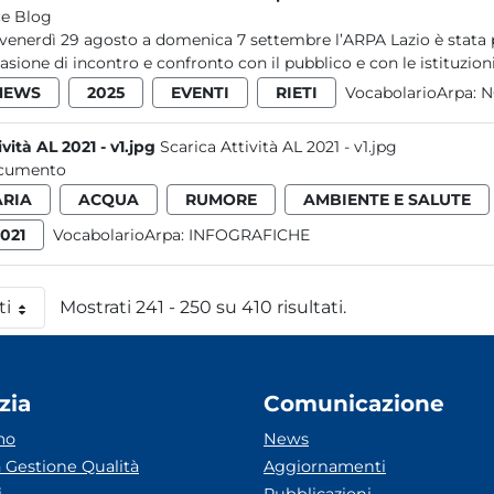
e Blog
venerdì 29 agosto a domenica 7 settembre l’ARPA Lazio è stata 
asione di incontro e confronto con il pubblico e con le istituzioni.
NEWS
2025
EVENTI
RIETI
VocabolarioArpa:
N
ività AL 2021 - v1.jpg
Scarica Attività AL 2021 - v1.jpg
cumento
ARIA
ACQUA
RUMORE
AMBIENTE E SALUTE
021
VocabolarioArpa:
INFOGRAFICHE
ti
Mostrati 241 - 250 su 410 risultati.
 pagina
zia
Comunicazione
mo
News
 Gestione Qualità
Aggiornamenti