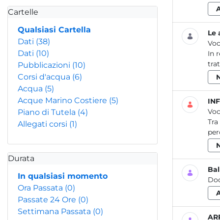
Cartelle
Qualsiasi Cartella
Le 
Dati
(38)
Voc
Dati
(10)
In 
tra
Pubblicazioni
(10)
Corsi d'acqua
(6)
Acqua
(5)
Acque Marino Costiere
(5)
INF
Voc
Piano di Tutela
(4)
Tra
Allegati corsi
(1)
per
Durata
Bal
In qualsiasi momento
Do
Ora Passata
(0)
Passate 24 Ore
(0)
Settimana Passata
(0)
ARP