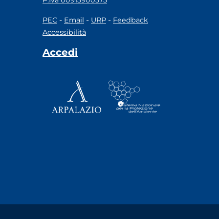
P.Iva 00915900575
-
-
-
PEC
Email
URP
Feedback
Accessibilità
Accedi