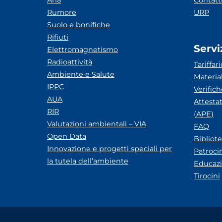
Aria
Contatt
Rumore
URP
Suolo e bonifiche
Rifiuti
Servi
Elettromagnetismo
Radioattività
Tariffari
Ambiente e Salute
Materia
IPPC
Verific
AUA
Attesta
RIR
(APE)
Valutazioni ambientali – VIA
FAQ
Open Data
Bibliot
Innovazione e progetti speciali per
Patroci
la tutela dell’ambiente
Educazi
Tirocini