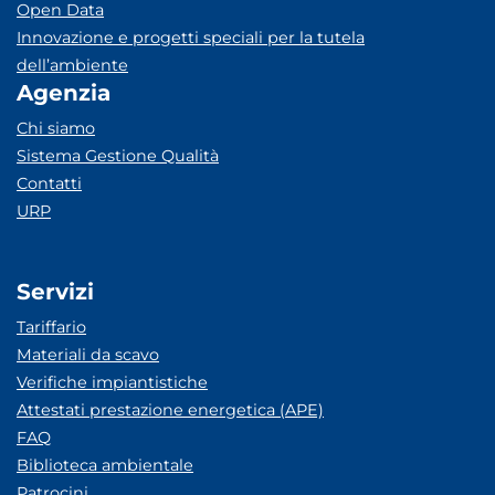
Open Data
Innovazione e progetti speciali per la tutela
dell’ambiente
Agenzia
Chi siamo
Sistema Gestione Qualità
Contatti
URP
Servizi
Tariffario
Materiali da scavo
Verifiche impiantistiche
Attestati prestazione energetica (APE)
FAQ
Biblioteca ambientale
Patrocini