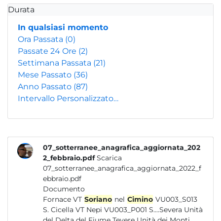
Durata
In qualsiasi momento
Ora Passata
(0)
Passate 24 Ore
(2)
Settimana Passata
(21)
Mese Passato
(36)
Anno Passato
(87)
Intervallo Personalizzato…
07_sotterranee_anagrafica_aggiornata_202
2_febbraio.pdf
Scarica
07_sotterranee_anagrafica_aggiornata_2022_f
ebbraio.pdf
Documento
Fornace VT
Soriano
nel
Cimino
VU003_S013
S. Cicella VT Nepi VU003_P001 S....Severa Unità
del Delta del Fiume Tevere Unità dei Monti...