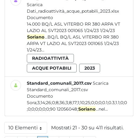
Scarica
Dati_radioattività_acque_potabili_2023.xlsx
Documento
14.000 BQ/L ASL VITERBO RR 380 ARPA VT
LAZIO AL SVT2023 001065 1/24/23 1/24/23
Soriano
...BQ/L BQ/L ASL VITERBO RR 380
ARPA VT LAZIO AL SVT2023 001065 1/24/23
1/24/23...
RADIOATTIVITÀ
ACQUE POTABILI
2023
Standard_comunali_2017.csv
Scarica
Standard_comunali_2017.csv
Documento
Sora;3;14;26;0;8;36;3;8;17;1;10;25;0;0;0;0.1;0.3;1.1;0;0
;0;0;0;0;0;0;90 12056048;
Soriano
...nel...
10 Elementi
Mostrati 21 - 30 su 411 risultati.
Per pagina