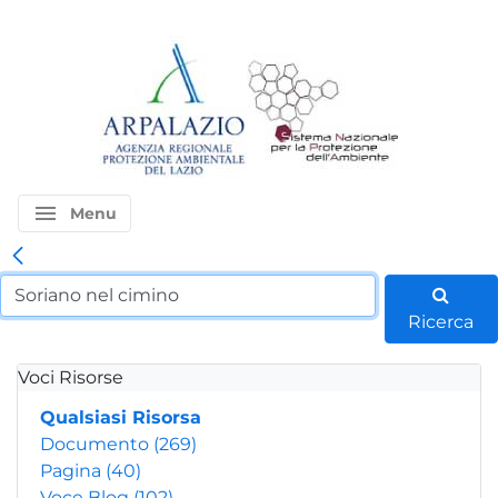
menu
Menu
Ricerca
Voci Risorse
Qualsiasi Risorsa
Documento
(269)
Pagina
(40)
Voce Blog
(102)