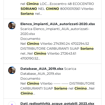
nel
Cimino
LOC....Ecocentro 48 ECOCENTRO
SORIANO
NEL
CIMINO
80010010561 Viterbo
Soriano
nel...
Elenco_impianti_AUA_autorizzati-2020.xlsx
Scarica Elenco_impianti_AUA_autorizzati-
2020.xlsx
Documento
Nel
Cimino
Viterbo 274390.24 4702294.52
DISTRIBUTORE CARBURANTI SUAP
Soriano
nel...Nel
Cimino
Viterbo 272643.61
4700190.52...
Database_AUA_2019.xlsx
Scarica
Database_AUA_2019.xlsx
Documento
Nel
Cimino
Viterbo ------ ------ DISTRIBUTORE
CARBURANTI SUAP
Soriano
nel
Cimino
...Nel
Cimino
...
Dati_radioattività_acque_potabili_2023.xlsx