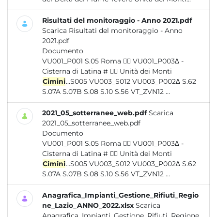
Risultati del monitoraggio - Anno 2021.pdf
Scarica Risultati del monitoraggio - Anno
2021.pdf
Documento
VU001_P001 S.05 Roma  VU001_P003∆ -
Cisterna di Latina #  Unità dei Monti
Cimini
...S005 VU003_S012 VU003_P002∆ S.62
S.07A S.07B S.08 S.10 S.56 VT_ZVN12 ...
2021_05_sotterranee_web.pdf
Scarica
2021_05_sotterranee_web.pdf
Documento
VU001_P001 S.05 Roma  VU001_P003∆ -
Cisterna di Latina #  Unità dei Monti
Cimini
...S005 VU003_S012 VU003_P002∆ S.62
S.07A S.07B S.08 S.10 S.56 VT_ZVN12 ...
Anagrafica_Impianti_Gestione_Rifiuti_Regio
ne_Lazio_ANNO_2022.xlsx
Scarica
Anagrafica_Impianti_Gestione_Rifiuti_Regione