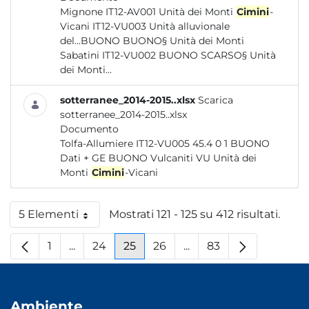
Mignone IT12-AV001 Unità dei Monti
Cimini
-
Vicani IT12-VU003 Unità alluvionale
del...BUONO BUONO§ Unità dei Monti
Sabatini IT12-VU002 BUONO SCARSO§ Unità
dei Monti...
sotterranee_2014-2015..xlsx
Scarica
sotterranee_2014-2015..xlsx
Documento
Tolfa-Allumiere IT12-VU005 45.4 0 1 BUONO
Dati + GE BUONO Vulcaniti VU Unità dei
Monti
Cimini
-Vicani
5 Elementi
Mostrati 121 - 125 su 412 risultati.
Per pagina
1
...
24
25
26
...
83
Pagina
Pagine intermedie
Pagina
Pagina
Pagina
Pagine intermedie
Pagina
Ambiente