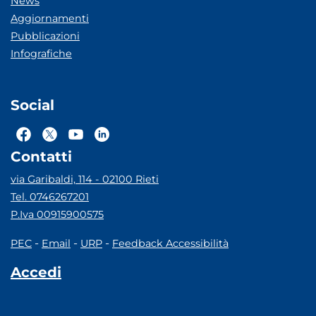
News
Aggiornamenti
Pubblicazioni
Infografiche
Social
Contatti
via Garibaldi, 114 - 02100 Rieti
Tel. 0746267201
P.Iva 00915900575
-
-
-
PEC
Email
URP
Feedback Accessibilità
Accedi