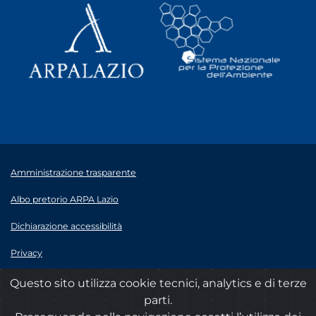
Amministrazione trasparente
Albo pretorio ARPA Lazio
Dichiarazione accessibilità
Privacy
Note legali
Questo sito utilizza cookie tecnici, analytics e di terze
parti.
© 2020 ARPA Lazio - P.Iva 00915900575