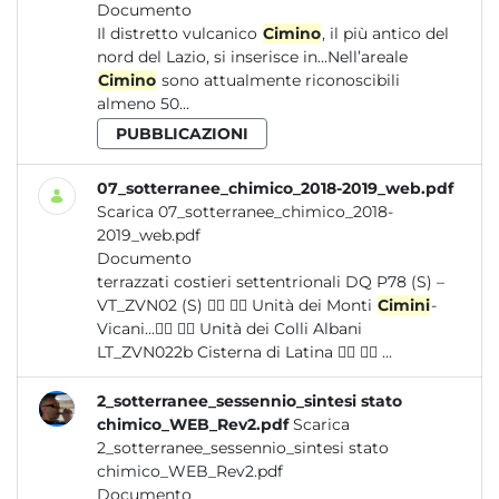
Documento
Il distretto vulcanico
Cimino
, il più antico del
nord del Lazio, si inserisce in...Nell’areale
Cimino
sono attualmente riconoscibili
almeno 50...
PUBBLICAZIONI
07_sotterranee_chimico_2018-2019_web.pdf
Scarica 07_sotterranee_chimico_2018-
2019_web.pdf
Documento
terrazzati costieri settentrionali DQ P78 (S) –
VT_ZVN02 (S)   Unità dei Monti
Cimini
-
Vicani...  Unità dei Colli Albani
LT_ZVN022b Cisterna di Latina   ...
2_sotterranee_sessennio_sintesi stato
chimico_WEB_Rev2.pdf
Scarica
2_sotterranee_sessennio_sintesi stato
chimico_WEB_Rev2.pdf
Documento