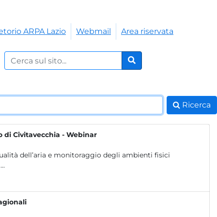
etorio ARPA Lazio
Webmail
Area riservata
Cerca nel sito:
Cerca
Ricerca
o di Civitavecchia - Webinar
alità dell’aria e monitoraggio degli ambienti fisici
..
agionali