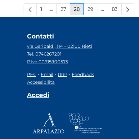
1
...
27
28
29
...
83
Pagina
Pagine intermedie
Pagina
Pagina
Pagina
Pagine interm
Pagina
Contatti
via Garibaldi, 114 - 02100 Rieti
Tel. 0746267201
P.Iva 00915900575
-
-
-
PEC
Email
URP
Feedback
Accessibilità
Accedi