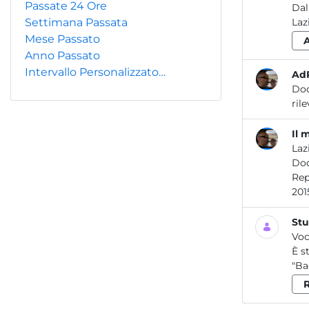
Passate 24 Ore
Dal
Settimana Passata
Laz
Mese Passato
Anno Passato
Intervallo Personalizzato…
Ad
Do
Il 
Laz
Do
Report / Agenti Fisici _07 2021 Re por t - A gen ti F is
Stu
Voc
È s
"Ba