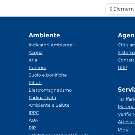
5 Element
Per
Ambiente
Agen
Indicatori Ambientali
Chi sia
Acqua
Sistema
Aria
Contatt
Rumore
URP
Suolo e bonifiche
Rifiuti
Servi
Elettromagnetismo
Radioattività
Tariffari
Ambiente e Salute
Materia
IPPC
Verific
AUA
Attesta
RIR
(APE)