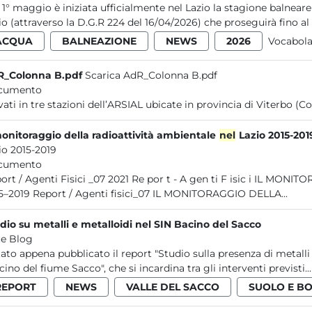
 1° maggio è iniziata ufficialmente nel Lazio la stagione balneare
io (attraverso la D.G.R 224 del 16/04/2026) che proseguirà fino al 3
ACQUA
BALNEAZIONE
NEWS
2026
Vocabola
R_Colonna B.pdf
Scarica AdR_Colonna B.pdf
cumento
rilevati in tre stazioni dell’ARSIAL ubicate in provincia di Viterb
monitoraggio della radioattività ambientale
nel
Lazio 2015-201
io 2015-2019
cumento
ic i IL MONITORAGGIO DELLA RADIOATTIVITÀ AMBIENTALE NEL LAZIO
2015–2019 Report / Agenti fisici_07 IL MONITORAGGIO DELLA...
dio su metalli e metalloidi nel SIN Bacino del Sacco
e Blog
tato appena pubblicato il report "Studio sulla presenza di metalli 
cino del fiume Sacco", che si incardina tra gli interventi previsti...
REPORT
NEWS
VALLE DEL SACCO
SUOLO E BO