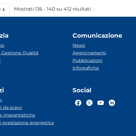
i
Mostrati 136 - 140 su 412 risultati.
 pagina
zia
Comunicazione
mo
News
 Gestione Qualità
Aggiornamenti
i
Pubblicazioni
Infografiche
zi
Social
o
li da scavo
he impiantistiche
ti prestazione energetica