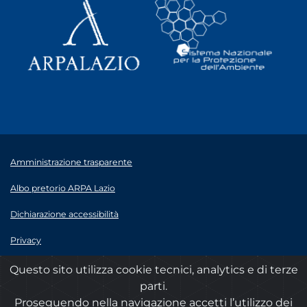
Amministrazione trasparente
Albo pretorio ARPA Lazio
Dichiarazione accessibilità
Privacy
Note legali
Questo sito utilizza cookie tecnici, analytics e di terze
parti.
© 2020 ARPA Lazio - P.Iva 00915900575
Proseguendo nella navigazione accetti l’utilizzo dei