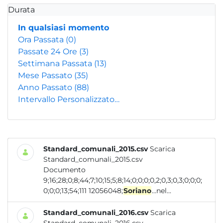
Durata
In qualsiasi momento
Ora Passata
(0)
Passate 24 Ore
(3)
Settimana Passata
(13)
Mese Passato
(35)
Anno Passato
(88)
Intervallo Personalizzato…
Standard_comunali_2015.csv
Scarica
Standard_comunali_2015.csv
Documento
9;16;28;0;8;44;7;10;15;5;8;14;0;0;0;0,2;0,3;0,3;0;0;0;
0;0;0;13;54;111 12056048;
Soriano
...nel...
Standard_comunali_2016.csv
Scarica