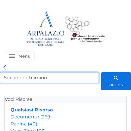
menu
Menu
Ricerca
Voci Risorse
Qualsiasi Risorsa
Documento
(269)
Pagina
(40)
Voce Blog
(103)