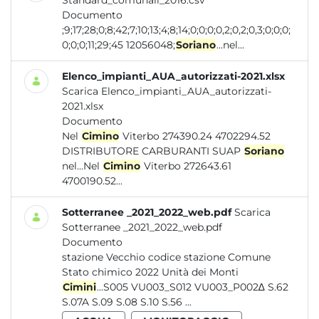
Standard_comunali_2016.csv
Documento
;9;17;28;0;8;42;7;10;13;4;8;14;0;0;0;0,2;0,2;0,3;0;0;0;
0;0;0;11;29;45 12056048;
Soriano
...nel...
Elenco_impianti_AUA_autorizzati-2021.xlsx
Scarica Elenco_impianti_AUA_autorizzati-
2021.xlsx
Documento
Nel
Cimino
Viterbo 274390.24 4702294.52
DISTRIBUTORE CARBURANTI SUAP
Soriano
nel...Nel
Cimino
Viterbo 272643.61
4700190.52...
Sotterranee _2021_2022_web.pdf
Scarica
Sotterranee _2021_2022_web.pdf
Documento
stazione Vecchio codice stazione Comune
Stato chimico 2022 Unità dei Monti
Cimini
...S005 VU003_S012 VU003_P002∆ S.62
S.07A S.09 S.08 S.10 S.56 ...