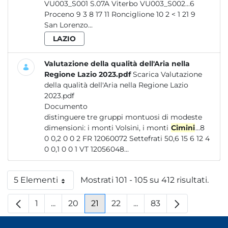
VU003_S001 S.07A Viterbo VU003_S002...6
Proceno 9 3 8 17 11 Ronciglione 10 2 < 1 21 9
San Lorenzo...
LAZIO
Valutazione della qualità dell'Aria nella
Regione Lazio 2023.pdf
Scarica Valutazione
della qualità dell'Aria nella Regione Lazio
2023.pdf
Documento
distinguere tre gruppi montuosi di modeste
dimensioni: i monti Volsini, i monti
Cimini
...8
0 0,2 0 0 2 FR 12060072 Settefrati 50,6 15 6 12 4
0 0,1 0 0 1 VT 12056048...
5 Elementi
Mostrati 101 - 105 su 412 risultati.
Per pagina
1
...
20
21
22
...
83
Pagina
Pagine intermedie
Pagina
Pagina
Pagina
Pagine intermedie
Pagina