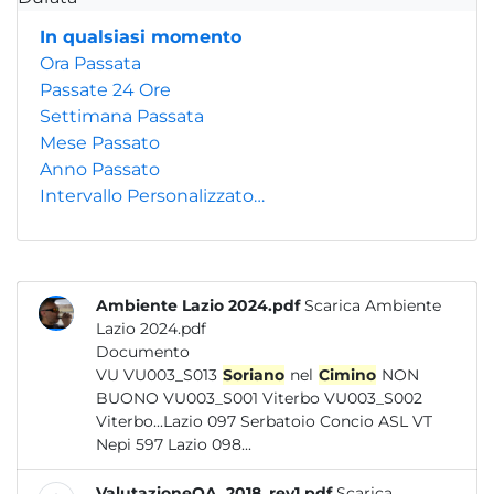
In qualsiasi momento
Ora Passata
Passate 24 Ore
Settimana Passata
Mese Passato
Anno Passato
Intervallo Personalizzato…
Ambiente Lazio 2024.pdf
Scarica Ambiente
Lazio 2024.pdf
Documento
VU VU003_S013
Soriano
nel
Cimino
NON
BUONO VU003_S001 Viterbo VU003_S002
Viterbo...Lazio 097 Serbatoio Concio ASL VT
Nepi 597 Lazio 098...
ValutazioneQA_2018_rev1.pdf
Scarica