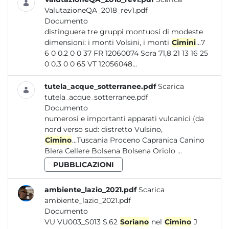
ValutazioneQA_2018_rev1.pdf
Documento
distinguere tre gruppi montuosi di modeste
dimensioni: i monti Volsini, i monti
Cimini
...7
6 0 0.2 0 0 37 FR 12060074 Sora 71,8 21 13 16 25
0 0.3 0 0 65 VT 12056048...
tutela_acque_sotterranee.pdf
Scarica
tutela_acque_sotterranee.pdf
Documento
numerosi e importanti apparati vulcanici (da
nord verso sud: distretto Vulsino,
Cimino
...Tuscania Proceno Capranica Canino
Blera Cellere Bolsena Bolsena Oriolo ...
PUBBLICAZIONI
ambiente_lazio_2021.pdf
Scarica
ambiente_lazio_2021.pdf
Documento
VU VU003_S013 S.62
Soriano
nel
Cimino
J