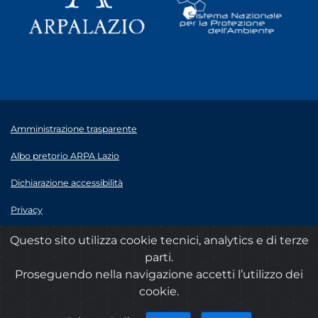
Amministrazione trasparente
Albo pretorio ARPA Lazio
Dichiarazione accessibilità
Privacy
Note legali
Questo sito utilizza cookie tecnici, analytics e di terze
parti.
© 2020 ARPA Lazio - P.Iva 00915900575
Proseguendo nella navigazione accetti l’utilizzo dei
cookie.