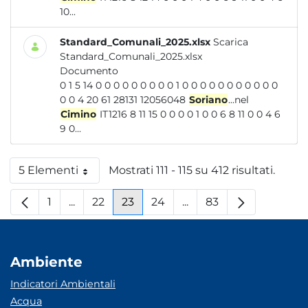
10...
Standard_Comunali_2025.xlsx
Scarica
Standard_Comunali_2025.xlsx
Documento
0 1 5 14 0 0 0 0 0 0 0 0 0 1 0 0 0 0 0 0 0 0 0 0 0
0 0 4 20 61 28131 12056048
Soriano
...nel
Cimino
IT1216 8 11 15 0 0 0 0 1 0 0 6 8 11 0 0 4 6
9 0...
5 Elementi
Mostrati 111 - 115 su 412 risultati.
Per pagina
1
...
22
23
24
...
83
Pagina
Pagine intermedie
Pagina
Pagina
Pagina
Pagine intermedie
Pagina
Ambiente
Indicatori Ambientali
Acqua