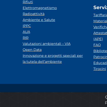
Rifiuti
Servi
Elettromagnetismo
Radioattività
Tariffari
Ambiente e Salute
Materia
IPPC
Verific
AUA
Attesta
RIR
(APE)
Valutazioni ambientali – VIA
FAQ
Open Data
Bibliot
Innovazione e progetti speciali per
Patroci
la tutela dell’ambiente
Educazi
Tirocini
Amministrazione trasparente
Albo pretorio ARP
Q
P