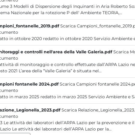
cumento
nanti in Aria Roberto Sozzi Laura Bennati Giampietro Casasanta Marzio Invernizzi
Sistema Nazionale per la rotezione P dell' Ambiente TEORIA,...
pioni_fontanelle_2019.pdf
Scarica Campioni_fontanelle_2019.
cumento
itoraggi e controlli nell'area della Valle Galeria.pdf
Scarica Mo
cumento
ività di monitoraggio e controllo effettuate dall’ARPA Lazio nell’area della Valle Galeria (Roma) Aggiornamento 06
agosto 2021 L’area della “Valle Galeria” è situata nel...
pioni fontanelle 2024.pdf
Scarica Campioni fontanelle 2024.p
cumento
azione_Legionella_2023.pdf
Scarica Relazione_Legionella_2023
cumento
le contaminazioni ambientali da Legionella
nel Lazio Le attività dei laboratori dell’ARPA Lazio per la...