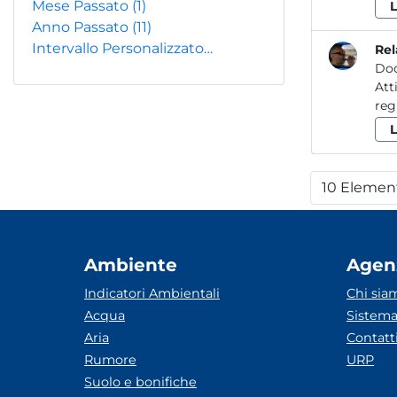
Mese Passato
(1)
Anno Passato
(11)
Intervallo Personalizzato…
Rel
Do
Attività de
10 Elemen
Per
Ambiente
Agen
Indicatori Ambientali
Chi sia
Acqua
Sistema
Aria
Contatt
Rumore
URP
Suolo e bonifiche