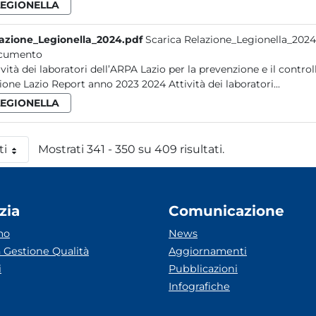
LEGIONELLA
azione_Legionella_2024.pdf
Scarica Relazione_Legionella_2024
cumento
i laboratori dell’ARPA Lazio per la prevenzione e il controllo delle contaminazioni ambientali da Legionella nella
regione Lazio Report anno 2023 2024 Attività dei laboratori...
LEGIONELLA
ti
Mostrati 341 - 350 su 409 risultati.
 pagina
zia
Comunicazione
mo
News
 Gestione Qualità
Aggiornamenti
i
Pubblicazioni
Infografiche