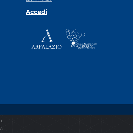
Accedi
© 2020 ARPA Lazio - P.Iva 00915900575
i.
e.