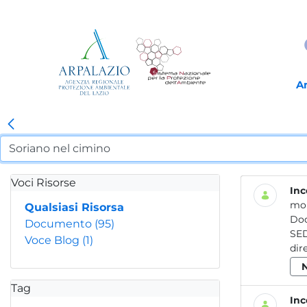
A
Voci Risorse
Inc
mon
Qualsiasi Risorsa
Do
Documento
(95)
SEDE LEGALE Rieti - Via Gar
Voce Blog
(1)
Tag
Inc