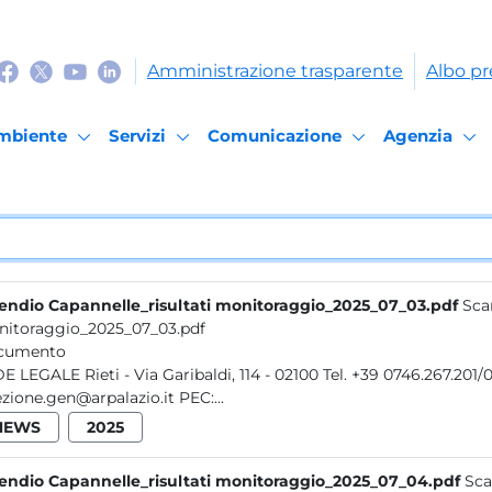
Amministrazione trasparente
Albo pr
mbiente
Servizi
Comunicazione
Agenzia
endio Capannelle_risultati monitoraggio_2025_07_03.pdf
Sca
itoraggio_2025_07_03.pdf
cumento
ibaldi, 114 - 02100 Tel. +39 0746.267.201/0746.49.12.07 - Fax +39 0746.25.32.12 E-mail:
direzione.gen@arpalazio.it PEC:...
NEWS
2025
endio Capannelle_risultati monitoraggio_2025_07_04.pdf
Sca