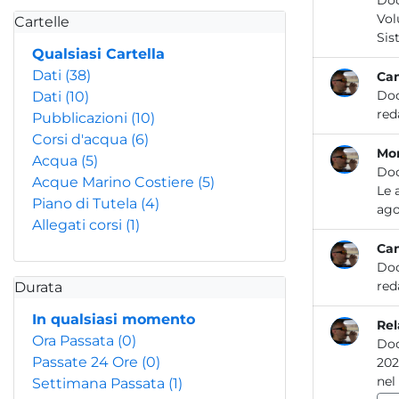
Do
Volume 3 Modelli di Dispersione degli Inqui
Cartelle
Qualsiasi Cartella
Dati
(38)
Cam
Do
Dati
(10)
Pubblicazioni
(10)
Corsi d'acqua
(6)
Mon
Acqua
(5)
Do
Acque Marino Costiere
(5)
Le att
Piano di Tutela
(4)
Allegati corsi
(1)
Cam
Do
Durata
In qualsiasi momento
Rel
Ora Passata
(0)
Do
Passate 24 Ore
(0)
2023 Le attività dei laboratori dell’ARPA Lazio per la prevenzione e il controllo del
Settimana Passata
(1)