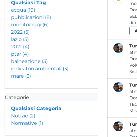
Qualsiasi Tag
mon
acqua
(19)
Do
SEDE LEGALE Rieti - Via Gar
pubblicazioni
(8)
monitoraggi
(6)
2022
(5)
lazio
(5)
Tur
2021
(4)
atm
ptar
(4)
Do
balneazione
(3)
Volume 1 Teoria e Modelli dello Strato Limite 
indicatori ambientali
(3)
mare
(3)
Tur
atm
Categorie
Do
TEORIA, MISU
Qualsiasi Categoria
Notizie
(2)
Normative
(1)
Tur
atm