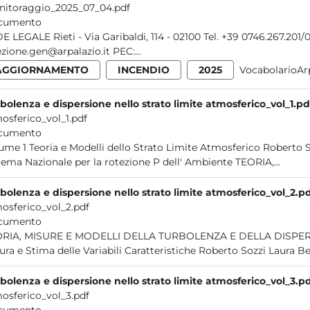
itoraggio_2025_07_04.pdf
cumento
ibaldi, 114 - 02100 Tel. +39 0746.267.201/0746.49.12.07 - Fax +39 0746.25.32.12 E-mail:
direzione.gen@arpalazio.it PEC:...
AGGIORNAMENTO
INCENDIO
2025
VocabolarioAr
bolenza e dispersione nello strato limite atmosferico_vol_1.pd
osferico_vol_1.pdf
cumento
Atmosferico Roberto Sozzi Laura Bennati Giampietro Casasanta Marzio Invernizzi
Sistema Nazionale per la rotezione P dell' Ambiente TEORIA,...
bolenza e dispersione nello strato limite atmosferico_vol_2.p
osferico_vol_2.pdf
cumento
RE E MODELLI DELLA TURBOLENZA E DELLA DISPERSIONE NELLO STRATO LIMITE ATMOSFERICO Volume 2
bolenza e dispersione nello strato limite atmosferico_vol_3.p
osferico_vol_3.pdf