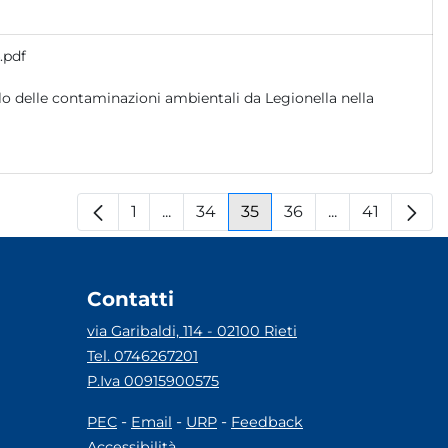
.pdf
1
...
34
35
36
...
41
Pagina
Pagine intermedie
Pagina
Pagina
Pagina
Pagine interm
Pagina
Contatti
via Garibaldi, 114 - 02100 Rieti
Tel. 0746267201
P.Iva 00915900575
-
-
-
PEC
Email
URP
Feedback
Accessibilità