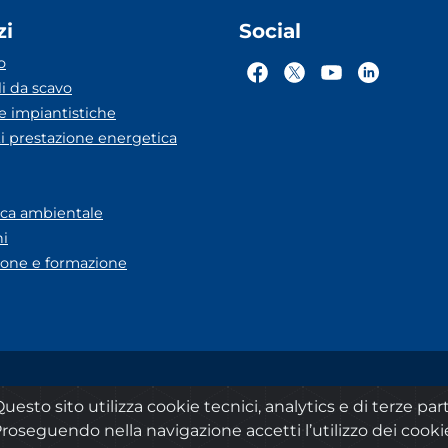
zi
Social
o
li da scavo
he impiantistiche
ti prestazione energetica
eca ambientale
ni
one e formazione
A Lazio
Dichiarazione accessibilità
Privacy
Note legali
uesto sito utilizza cookie tecnici, analytics e di terze part
roseguendo nella navigazione accetti l’utilizzo dei cooki