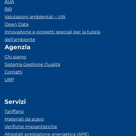
AUA
RIR
Valutazioni ambientali – VIA
Open Data
Innovazione e progetti speciali per la tutela
dell’ambiente
Agenzia
Chi siamo
Sistema Gestione Qualità
Contatti
URP
Servizi
Tariffario
Materiali da scavo
Verifiche impiantistiche
Attestati prestazione energetica (APE)