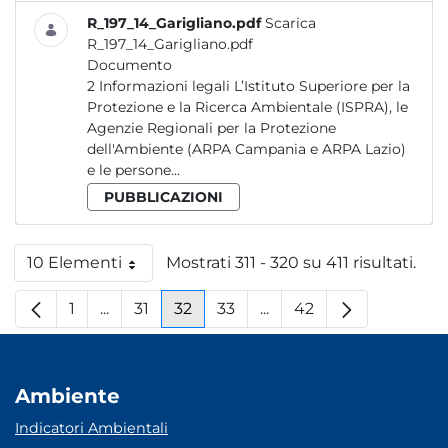
R_197_14_Garigliano.pdf
Scarica
R_197_14_Garigliano.pdf
Documento
2 Informazioni legali L’Istituto Superiore per la
Protezione e la Ricerca Ambientale (ISPRA), le
Agenzie Regionali per la Protezione
dell'Ambiente (ARPA Campania e ARPA Lazio)
e le persone...
PUBBLICAZIONI
10 Elementi
Mostrati 311 - 320 su 411 risultati.
Per pagina
1
...
31
32
33
...
42
Pagina
Pagine intermedie
Pagina
Pagina
Pagina
Pagine intermedie
Pagina
Ambiente
Indicatori Ambientali