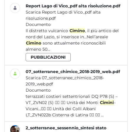
Report Lago di Vico_pdf alta risoluzione.pdf
Scarica Report Lago di Vico_pdf alta
risoluzione.pdf
Documento
Il distretto vulcanico
Cimino
, il più antico del
nord del Lazio, si inserisce in...Nell’areale
Cimino
sono attualmente riconoscibili
almeno 50...
PUBBLICAZIONI
07_sotterranee_chimico_2018-2019_web.pdf
Scarica 07_sotterranee_chimico_2018-
2019_web.pdf
Documento
terrazzati costieri settentrionali DQ P78 (S) –
VT_ZVN02 (S)   Unità dei Monti
Cimini
-
Vicani...  Unità dei Colli Albani
LT_ZVN022b Cisterna di Latina   ...
2_sotterranee_sessennio_sintesi stato