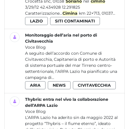
Crocetta snc, 01038
Soriano
nel
cimino
3/29/12 42.434928 12.291825
Caratterizzazione...
Cimina
km 22+713, 01037...
LAZIO
SITI CONTAMINATI
Monitoraggio dell’aria nel porto di
Civitavecchia
Voce Blog
A seguito dell’accordo con Comune di
Civitavecchia, Capitaneria di porto e Autorità
di sistema portuale del mar Tirreno centro-
settentrionale, l’ARPA Lazio ha pianificato una
campagna di...
ARIA
NEWS
CIVITAVECCHIA
Thybris: entra nel vivo la collaborazione
dell’ARPA Lazio
Voce Blog
L’ARPA Lazio ha aderito sin da maggio 2022 al
progetto “Thybris – il fiume eterno”, ideato