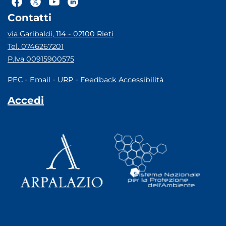
Contatti
via Garibaldi, 114 - 02100 Rieti
Tel. 0746267201
P.Iva 00915900575
-
-
-
PEC
Email
URP
Feedback Accessibilità
Accedi