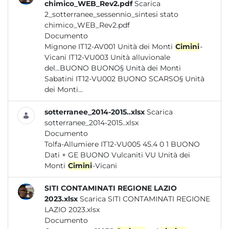
chimico_WEB_Rev2.pdf
Scarica
2_sotterranee_sessennio_sintesi stato
chimico_WEB_Rev2.pdf
Documento
Mignone IT12-AV001 Unità dei Monti
Cimini
-
Vicani IT12-VU003 Unità alluvionale
del...BUONO BUONO§ Unità dei Monti
Sabatini IT12-VU002 BUONO SCARSO§ Unità
dei Monti...
sotterranee_2014-2015..xlsx
Scarica
sotterranee_2014-2015..xlsx
Documento
Tolfa-Allumiere IT12-VU005 45.4 0 1 BUONO
Dati + GE BUONO Vulcaniti VU Unità dei
Monti
Cimini
-Vicani
SITI CONTAMINATI REGIONE LAZIO
2023.xlsx
Scarica SITI CONTAMINATI REGIONE
LAZIO 2023.xlsx
Documento