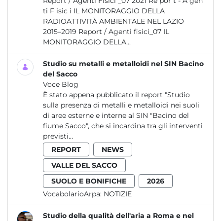
Report / Agenti Fisici _07 2021 Re por t - A gen
ti F isic i IL MONITORAGGIO DELLA
RADIOATTIVITÀ AMBIENTALE NEL LAZIO
2015–2019 Report / Agenti fisici_07 IL
MONITORAGGIO DELLA...
Studio su metalli e metalloidi nel SIN Bacino
del Sacco
Voce Blog
È stato appena pubblicato il report "Studio
sulla presenza di metalli e metalloidi nei suoli
di aree esterne e interne al SIN "Bacino del
fiume Sacco", che si incardina tra gli interventi
previsti...
REPORT
NEWS
VALLE DEL SACCO
SUOLO E BONIFICHE
2026
VocabolarioArpa:
NOTIZIE
Studio della qualità dell'aria a Roma e nel