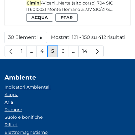
Cimini
-Vicani...Marta (alto corso) 704 SIC
IT6010021 Monte Romano 3.737 SIC/ZPS...
ACQUA
PTAR
30 Elementi
Mostrati 121 - 150 su 412 risultati.
Per pagina
1
...
4
5
6
...
14
Pagina
Pagine intermedie
Pagina
Pagina
Pagina
Pagine intermedie
Pagina
Ambiente
Indicatori Ambientali
Acqua
Aria
Rumore
Suolo e bonifiche
Rifiuti
Elettromagnetismo