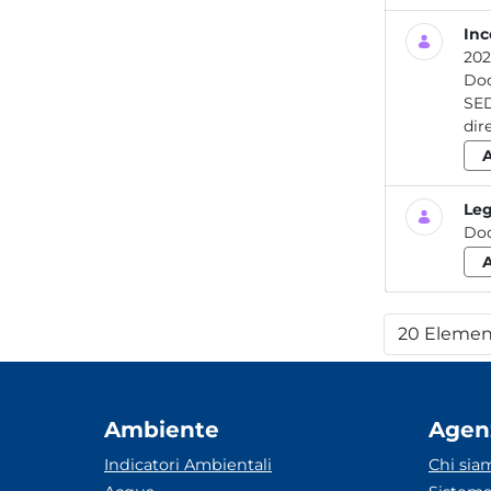
Inc
202
Do
SEDE LEGALE Rieti - Via Gar
Leg
Do
20 Elemen
Per
Ambiente
Agen
Indicatori Ambientali
Chi sia