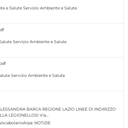
redatto in dicembre 2022 redatto in dicembre 2022 Servizio Ambiente e Salute Servizio Ambiente e Salute
df
redatto in agosto 2023 redatto in agosto 2023 Servizio Ambiente e Salute Servizio Ambiente e Salute
pdf
redatto in marzo 2024 redatto in marzo 2024 Servizio Ambiente e Salute Servizio Ambiente e Salute
REGIONALI PER PREVENZIONE, SORVEGLIANZA E CONTROLLO DELLA LEGIONELLOSI Via...
VocabolarioArpa:
NOTIZIE