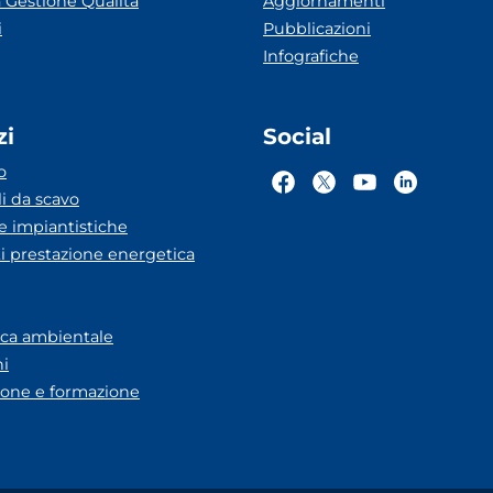
 Gestione Qualità
Aggiornamenti
i
Pubblicazioni
Infografiche
zi
Social
o
li da scavo
he impiantistiche
ti prestazione energetica
eca ambientale
ni
one e formazione