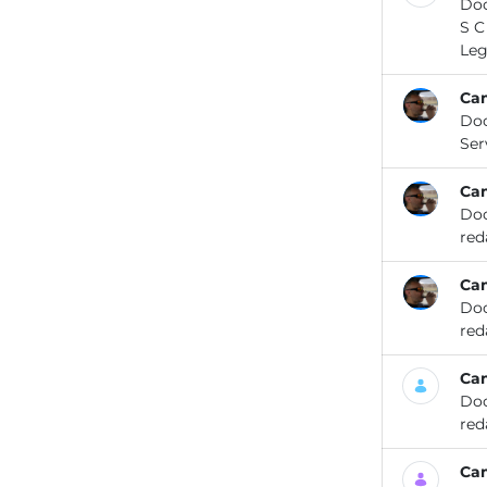
Do
S C H E D A IN F O R M A T IV A LEGIONELLA E LEGIONELLOSI: COSA FA L’ARPA LAZIO 12 2019 SOMMARIO Che
Cam
Do
Cam
Do
Cam
Do
Cam
Do
Cam