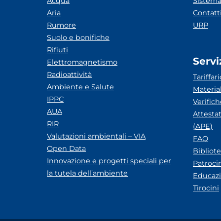
Acqua
Sistema
Aria
Contatt
Rumore
URP
Suolo e bonifiche
Rifiuti
Servi
Elettromagnetismo
Radioattività
Tariffari
Ambiente e Salute
Materia
IPPC
Verific
AUA
Attesta
RIR
(APE)
Valutazioni ambientali – VIA
FAQ
Open Data
Bibliot
Innovazione e progetti speciali per
Patroci
la tutela dell’ambiente
Educazi
Tirocini