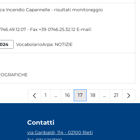
ca Incendio Capannelle - risultati monitoraggio
024
VocabolarioArpa:
NOTIZIE
FOGRAFICHE
1
...
16
17
18
...
21
Pagina
Pagine intermedie
Pagina
Pagina
Pagina
Pagine interm
Pagina
Contatti
via Garibaldi, 114 - 02100 Rieti