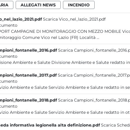
ARIA
ALLEGATI NEWS
INCENDIO
o_nel_lazio_2021.pdf
Scarica Vico_nel_lazio_2021.pdf
cumento
 DI MONITORAGGIO CON MEZZO MOBILE Vico nel Lazio (FR) Anno 2022 1 Posizione, data e luogo del
monitoraggio Comune Vico nel Lazio (FR) Località ...
pioni_fontanelle_2016.pdf
Scarica Campioni_fontanelle_2016.
cumento
pioni_fontanelle_2017.pdf
Scarica Campioni_fontanelle_2017.p
cumento
pioni_fontanelle_2018.pdf
Scarica Campioni_fontanelle_2018.
cumento
eda informativa legionella alta definizione.pdf
Scarica Scheda