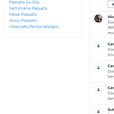
Passate 24 Ore
Settimana Passata
Mese Passato
Vic
Anno Passato
Do
Intervallo Personalizzato…
REPORT CAMPAGNE
Cam
Do
Cam
Do
Cam
Do
Sch