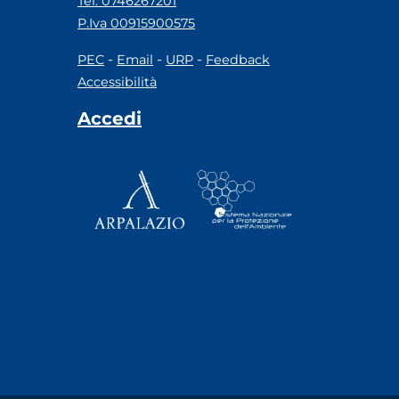
Tel. 0746267201
P.Iva 00915900575
-
-
-
PEC
Email
URP
Feedback
Accessibilità
Accedi