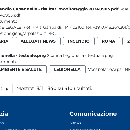
endio Capannelle - risultati monitoraggio 20240905.pdf
Scari
40905.pdf
cumento
ibaldi, 114 - 02100 Tel. +39 0746.267.201/0746.49.12.07 - Fax +39 0746.25.32.12 E-mail:
direzione.gen@arpalazio.it PEC:...
ARIA
ALLEGATI NEWS
INCENDIO
ROMA
2
ionella - testuale.png
Scarica Legionella - testuale.png
cumento
AMBIENTE E SALUTE
LEGIONELLA
VocabolarioArpa:
IN
ti
Mostrati 321 - 340 su 410 risultati.
 pagina
zia
Comunicazione
mo
News