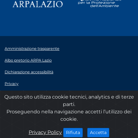
Amministrazione trasparente
Albo pretorio ARPA Lazio
Dichiarazione accessibilità
Privacy
Note legali
Questo sito utilizza cookie tecnici, analytics e di terze
parti.
© 2020 ARPA Lazio - P.Iva 00915900575
Proseguendo nella navigazione accetti l’utilizzo dei
cookie.
cookies
Privacy Policy
i cookies
i cookies
Accetta
Rifiuta