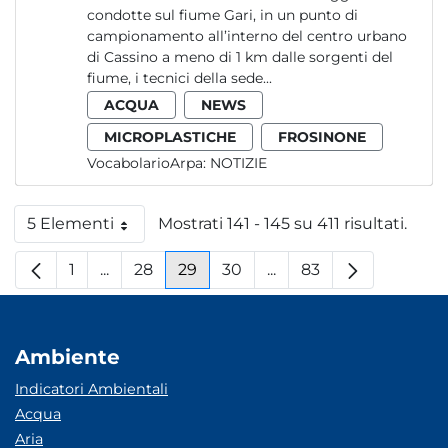
condotte sul fiume Gari, in un punto di
campionamento all’interno del centro urbano
di Cassino a meno di 1 km dalle sorgenti del
fiume, i tecnici della sede...
ACQUA
NEWS
MICROPLASTICHE
FROSINONE
VocabolarioArpa:
NOTIZIE
5 Elementi
Mostrati 141 - 145 su 411 risultati.
Per pagina
1
...
28
29
30
...
83
Pagina
Pagine intermedie
Pagina
Pagina
Pagina
Pagine intermedie
Pagina
Ambiente
Indicatori Ambientali
Acqua
Aria