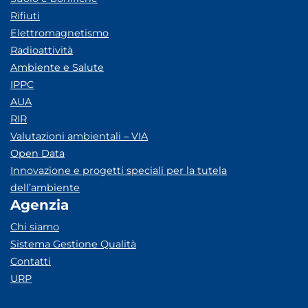
Rifiuti
Elettromagnetismo
Radioattività
Ambiente e Salute
IPPC
AUA
RIR
Valutazioni ambientali – VIA
Open Data
Innovazione e progetti speciali per la tutela
dell’ambiente
Agenzia
Chi siamo
Sistema Gestione Qualità
Contatti
URP