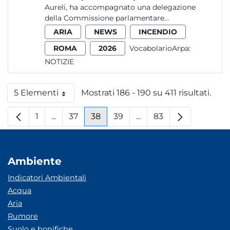
Aureli, ha accompagnato una delegazione
della Commissione parlamentare...
ARIA
NEWS
INCENDIO
ROMA
2026
VocabolarioArpa:
NOTIZIE
5 Elementi
Mostrati 186 - 190 su 411 risultati.
Per pagina
1
...
37
38
39
...
83
Pagina
Pagine intermedie
Pagina
Pagina
Pagina
Pagine intermedie
Pagina
Ambiente
Indicatori Ambientali
Acqua
Aria
Rumore
Suolo e bonifiche