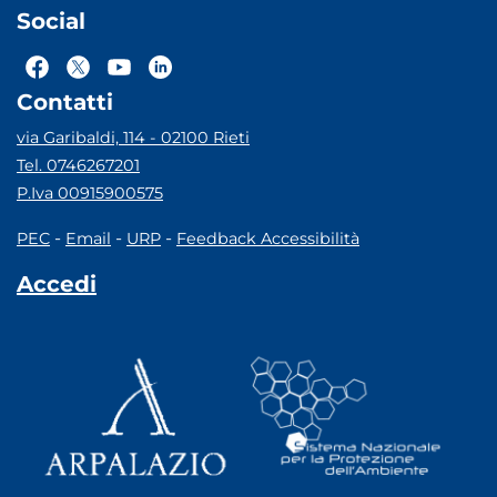
Social
Contatti
via Garibaldi, 114 - 02100 Rieti
Tel. 0746267201
P.Iva 00915900575
-
-
-
PEC
Email
URP
Feedback Accessibilità
Accedi