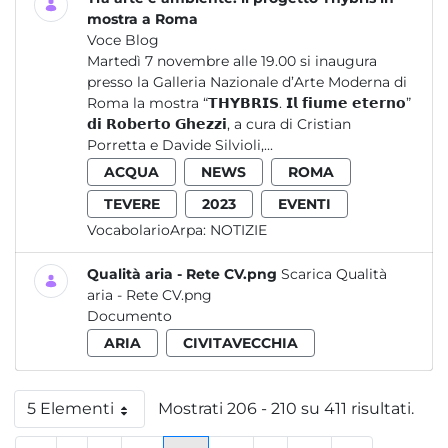
mostra a Roma
Voce Blog
Martedì 7 novembre alle 19.00 si inaugura
presso la Galleria Nazionale d’Arte Moderna di
Roma la mostra “𝗧𝗛𝗬𝗕𝗥𝗜𝗦. 𝗜𝗹 𝗳𝗶𝘂𝗺𝗲 𝗲𝘁𝗲𝗿𝗻𝗼”
𝗱𝗶 𝗥𝗼𝗯𝗲𝗿𝘁𝗼 𝗚𝗵𝗲𝘇𝘇𝗶, a cura di Cristian
Porretta e Davide Silvioli,...
ACQUA
NEWS
ROMA
TEVERE
2023
EVENTI
VocabolarioArpa:
NOTIZIE
Qualità aria - Rete CV.png
Scarica Qualità
aria - Rete CV.png
Documento
ARIA
CIVITAVECCHIA
5 Elementi
Mostrati 206 - 210 su 411 risultati.
Per pagina