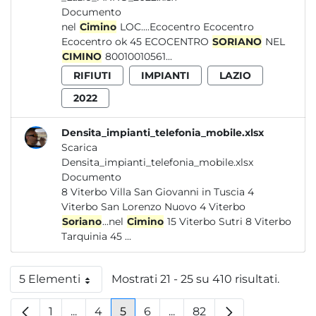
Documento
nel
Cimino
LOC....Ecocentro Ecocentro
Ecocentro ok 45 ECOCENTRO
SORIANO
NEL
CIMINO
80010010561...
RIFIUTI
IMPIANTI
LAZIO
2022
Densita_impianti_telefonia_mobile.xlsx
Scarica
Densita_impianti_telefonia_mobile.xlsx
Documento
8 Viterbo Villa San Giovanni in Tuscia 4
Viterbo San Lorenzo Nuovo 4 Viterbo
Soriano
...nel
Cimino
15 Viterbo Sutri 8 Viterbo
Tarquinia 45 ...
5 Elementi
Mostrati 21 - 25 su 410 risultati.
Per pagina
1
...
4
5
6
...
82