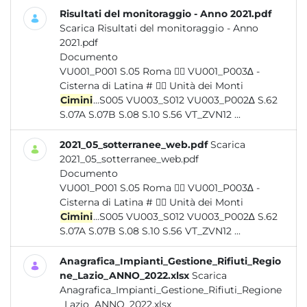
Risultati del monitoraggio - Anno 2021.pdf
Scarica Risultati del monitoraggio - Anno
2021.pdf
Documento
VU001_P001 S.05 Roma  VU001_P003∆ -
Cisterna di Latina #  Unità dei Monti
Cimini
...S005 VU003_S012 VU003_P002∆ S.62
S.07A S.07B S.08 S.10 S.56 VT_ZVN12 ...
2021_05_sotterranee_web.pdf
Scarica
2021_05_sotterranee_web.pdf
Documento
VU001_P001 S.05 Roma  VU001_P003∆ -
Cisterna di Latina #  Unità dei Monti
Cimini
...S005 VU003_S012 VU003_P002∆ S.62
S.07A S.07B S.08 S.10 S.56 VT_ZVN12 ...
Anagrafica_Impianti_Gestione_Rifiuti_Regio
ne_Lazio_ANNO_2022.xlsx
Scarica
Anagrafica_Impianti_Gestione_Rifiuti_Regione
_Lazio_ANNO_2022.xlsx