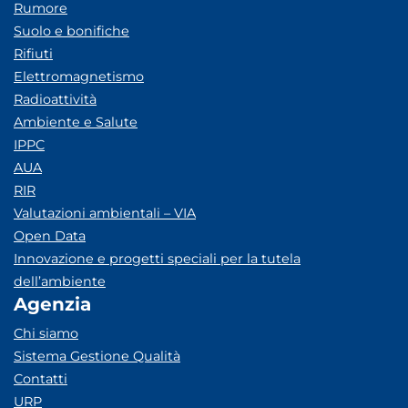
Rumore
Suolo e bonifiche
Rifiuti
Elettromagnetismo
Radioattività
Ambiente e Salute
IPPC
AUA
RIR
Valutazioni ambientali – VIA
Open Data
Innovazione e progetti speciali per la tutela
dell’ambiente
Agenzia
Chi siamo
Sistema Gestione Qualità
Contatti
URP