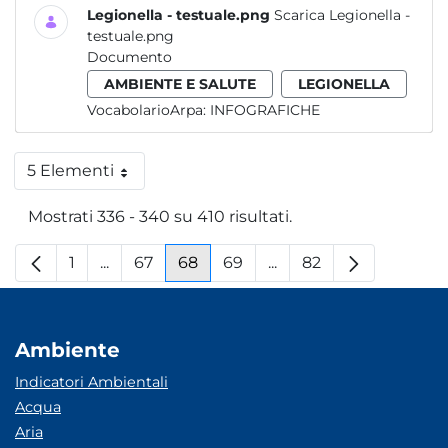
Legionella - testuale.png
Scarica Legionella -
testuale.png
Documento
AMBIENTE E SALUTE
LEGIONELLA
VocabolarioArpa:
INFOGRAFICHE
5 Elementi
Per pagina
Mostrati 336 - 340 su 410 risultati.
1
...
67
68
69
...
82
Pagina
Pagine intermedie
Pagina
Pagina
Pagina
Pagine intermedie
Pagina
Ambiente
Indicatori Ambientali
Acqua
Aria