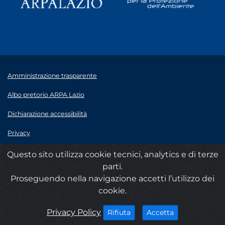
Amministrazione trasparente
Albo pretorio ARPA Lazio
Dichiarazione accessibilità
Privacy
Note legali
Questo sito utilizza cookie tecnici, analytics e di terze
parti.
© 2020 ARPA Lazio - P.Iva 00915900575
Proseguendo nella navigazione accetti l’utilizzo dei
cookie.
cookies
Privacy Policy
i cookies
i cookies
Accetta
Rifiuta