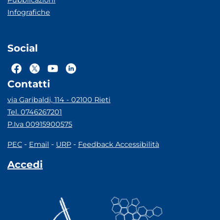
Pubblicazioni
Infografiche
Social
Contatti
via Garibaldi, 114 - 02100 Rieti
Tel. 0746267201
P.Iva 00915900575
-
-
-
PEC
Email
URP
Feedback Accessibilità
Accedi