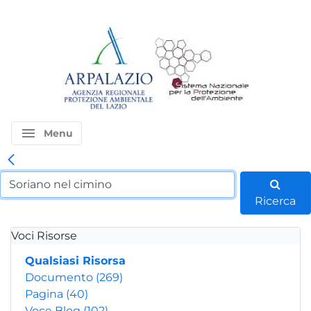
menu
Menu
Ricerca
Voci Risorse
Qualsiasi Risorsa
Documento
(269)
Pagina
(40)
Voce Blog
(102)