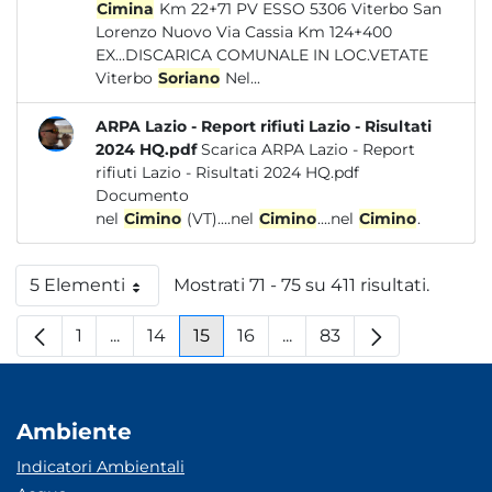
Cimina
Km 22+71 PV ESSO 5306 Viterbo San
Lorenzo Nuovo Via Cassia Km 124+400
EX...DISCARICA COMUNALE IN LOC.VETATE
Viterbo
Soriano
Nel...
ARPA Lazio - Report rifiuti Lazio - Risultati
2024 HQ.pdf
Scarica ARPA Lazio - Report
rifiuti Lazio - Risultati 2024 HQ.pdf
Documento
nel
Cimino
(VT)....nel
Cimino
....nel
Cimino
.
5 Elementi
Mostrati 71 - 75 su 411 risultati.
Per pagina
1
...
14
15
16
...
83
Pagina
Pagine intermedie
Pagina
Pagina
Pagina
Pagine intermedie
Pagina
Ambiente
Indicatori Ambientali