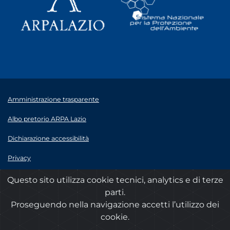
Amministrazione trasparente
Albo pretorio ARPA Lazio
Dichiarazione accessibilità
Privacy
Note legali
Questo sito utilizza cookie tecnici, analytics e di terze
parti.
© 2020 ARPA Lazio - P.Iva 00915900575
Proseguendo nella navigazione accetti l’utilizzo dei
cookie.