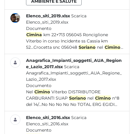
AMBIENTE E SALUTE
Elenco_siti_2019.xlsx
Scarica
Elenco_siti_2019.xlsx
Documento
Cimina
km 22+713 056045 Ronciglione
Viterbo in corso Incidente ss Cassia km
52...Crocetta snc 056048
Soriano
nel
Cimino
...
Anagrafica_Impianti_soggetti_AUA_Region
e_Lazio_2017.xlsx
Scarica
Anagrafica_Impianti_soggetti_AUA_Regione_
Lazio_2017.xlsx
Documento
Nel
Cimino
Viterbo DISTRIBUTORE
CARBURANTI SUAP
Soriano
nel
Cimino
n°8
del 14/...No No No No No TOTAL ERG EGIDI...
Elenco_siti_2016.xlsx
Scarica
Elenco_siti_2016.xlsx
Documento