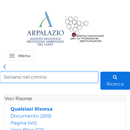
menu
Menu
Ricerca
Voci Risorse
Qualsiasi Risorsa
Documento
(269)
Pagina
(40)
Voce Blog
(101)