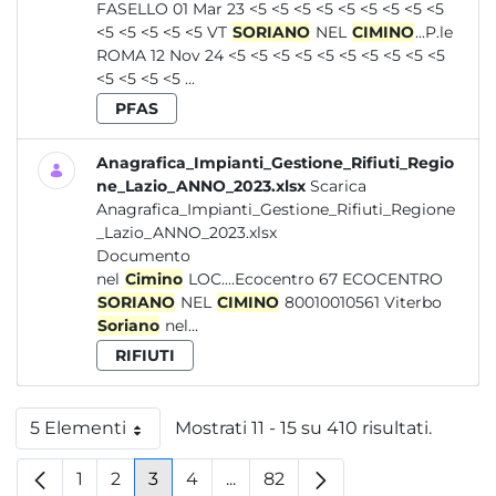
FASELLO 01 Mar 23 <5 <5 <5 <5 <5 <5 <5 <5 <5
<5 <5 <5 <5 <5 VT
SORIANO
NEL
CIMINO
...P.le
ROMA 12 Nov 24 <5 <5 <5 <5 <5 <5 <5 <5 <5 <5
<5 <5 <5 <5 ...
PFAS
Anagrafica_Impianti_Gestione_Rifiuti_Regio
ne_Lazio_ANNO_2023.xlsx
Scarica
Anagrafica_Impianti_Gestione_Rifiuti_Regione
_Lazio_ANNO_2023.xlsx
Documento
nel
Cimino
LOC....Ecocentro 67 ECOCENTRO
SORIANO
NEL
CIMINO
80010010561 Viterbo
Soriano
nel...
RIFIUTI
5 Elementi
Mostrati 11 - 15 su 410 risultati.
Per pagina
1
2
3
4
...
82
Pagina
Pagina
Pagina
Pagina
Pagine intermedie
Pagina