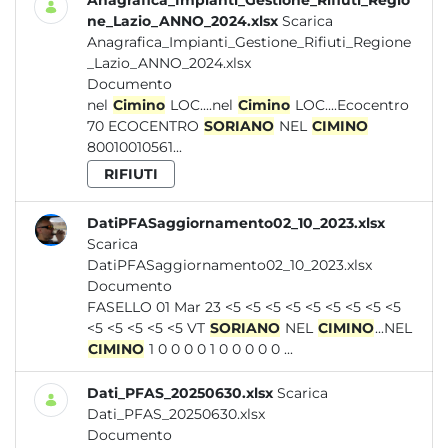
Anagrafica_Impianti_Gestione_Rifiuti_Regio
ne_Lazio_ANNO_2024.xlsx
Scarica
Anagrafica_Impianti_Gestione_Rifiuti_Regione
_Lazio_ANNO_2024.xlsx
Documento
nel
Cimino
LOC....nel
Cimino
LOC....Ecocentro
70 ECOCENTRO
SORIANO
NEL
CIMINO
80010010561...
RIFIUTI
DatiPFASaggiornamento02_10_2023.xlsx
Scarica
DatiPFASaggiornamento02_10_2023.xlsx
Documento
FASELLO 01 Mar 23 <5 <5 <5 <5 <5 <5 <5 <5 <5
<5 <5 <5 <5 <5 VT
SORIANO
NEL
CIMINO
...NEL
CIMINO
1 0 0 0 0 1 0 0 0 0 0 ...
Dati_PFAS_20250630.xlsx
Scarica
Dati_PFAS_20250630.xlsx
Documento