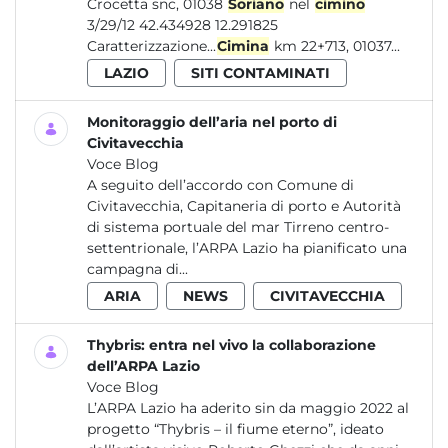
Crocetta snc, 01038
Soriano
nel
cimino
3/29/12 42.434928 12.291825
Caratterizzazione...
Cimina
km 22+713, 01037...
LAZIO
SITI CONTAMINATI
Monitoraggio dell’aria nel porto di
Civitavecchia
Voce Blog
A seguito dell’accordo con Comune di
Civitavecchia, Capitaneria di porto e Autorità
di sistema portuale del mar Tirreno centro-
settentrionale, l’ARPA Lazio ha pianificato una
campagna di...
ARIA
NEWS
CIVITAVECCHIA
Thybris: entra nel vivo la collaborazione
dell’ARPA Lazio
Voce Blog
L’ARPA Lazio ha aderito sin da maggio 2022 al
progetto “Thybris – il fiume eterno”, ideato