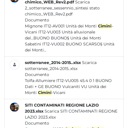
chimico_WEB_Rev2.pdf
Scarica
2_sotterranee_sessennio_sintesi stato
chimico_WEB_Rev2.pdf
Documento
Mignone IT12-AV001 Unità dei Monti
Cimini
-
Vicani IT12-VU003 Unità alluvionale
del...BUONO BUONO§ Unità dei Monti
Sabatini IT12-VU002 BUONO SCARSO§ Unità
dei Monti...
sotterranee_2014-2015..xlsx
Scarica
sotterranee_2014-2015..xlsx
Documento
Tolfa-Allumiere IT12-VU005 45.4 0 1 BUONO
Dati + GE BUONO Vulcaniti VU Unità dei
Monti
Cimini
-Vicani
SITI CONTAMINATI REGIONE LAZIO
2023.xlsx
Scarica SITI CONTAMINATI REGIONE
LAZIO 2023.xlsx
Documento