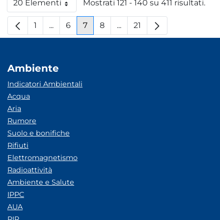
20 Elementi
Mostrati 121 - 140 su 411 risultati.
Per pagina
1
...
6
7
8
...
21
Pagina
Pagine intermedie
Pagina
Pagina
Pagina
Pagine intermedie
Pagina
Ambiente
Indicatori Ambientali
Acqua
Aria
Rumore
Suolo e bonifiche
Rifiuti
Elettromagnetismo
Radioattività
Ambiente e Salute
IPPC
AUA
RIR