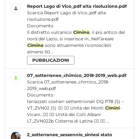
Report Lago di Vico_pdf alta risoluzione.pdf
Scarica Report Lago di Vico_pdf alta
risoluzione.pdf
Documento
Il distretto vulcanico
Cimino
, il più antico del
nord del Lazio, si inserisce in...Nell’areale
Cimino
sono attualmente riconoscibili
almeno 50...
PUBBLICAZIONI
07_sotterranee_chimico_2018-2019_web.pdf
Scarica 07_sotterranee_chimico_2018-
2019_web.pdf
Documento
terrazzati costieri settentrionali DQ P78 (S) –
VT_ZVN02 (S)   Unità dei Monti
Cimini
-
Vicani...  Unità dei Colli Albani
LT_ZVN022b Cisterna di Latina   ...
2_sotterranee_sessennio_sintesi stato