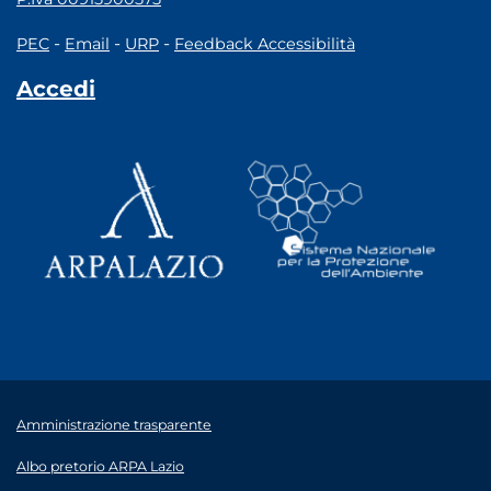
-
-
-
PEC
Email
URP
Feedback Accessibilità
Accedi
Amministrazione trasparente
Albo pretorio ARPA Lazio