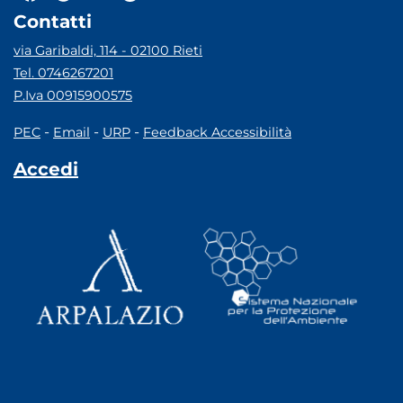
Contatti
via Garibaldi, 114 - 02100 Rieti
Tel. 0746267201
P.Iva 00915900575
-
-
-
PEC
Email
URP
Feedback Accessibilità
Accedi