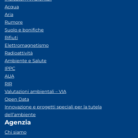
Acqua
Aria
Rumore
Suolo e bonifiche
Rifiuti
Elettromagnetismo
Radioattività
Ambiente e Salute
IPPC
AUA
RIR
Valutazioni ambientali – VIA
Open Data
Innovazione e progetti speciali per la tutela
dell’ambiente
Agenzia
Chi siamo