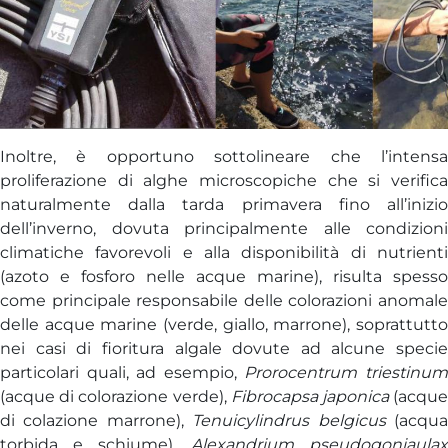
Inoltre, è opportuno sottolineare che l’intensa
proliferazione di alghe microscopiche che si verifica
naturalmente dalla tarda primavera fino all’inizio
dell’inverno, dovuta principalmente alle condizioni
climatiche favorevoli e alla disponibilità di nutrienti
(azoto e fosforo nelle acque marine), risulta spesso
come principale responsabile delle colorazioni anomale
delle acque marine (verde, giallo, marrone), soprattutto
nei casi di fioritura algale dovute ad alcune specie
particolari quali, ad esempio,
Prorocentrum triestinu
(acque di colorazione verde),
Fibrocapsa japonica
(acqu
di colazione marrone),
Tenuicylindrus belgicus
(acqu
torbida e schiume),
Alexandrium pseudogoniaulax