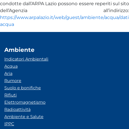
condotte dall’ARPA Lazio possono essere reperiti sul sito
dell’Agenzia all’indirizzo:
https://www.arpalazio.it/web/guest/ambiente/acqua/dati
acqua
Ambiente
Indicatori Ambientali
Acqua
Aria
Rumore
Suolo e bonifiche
Rifiuti
Elettromagnetismo
Radioattività
Ambiente e Salute
IPPC