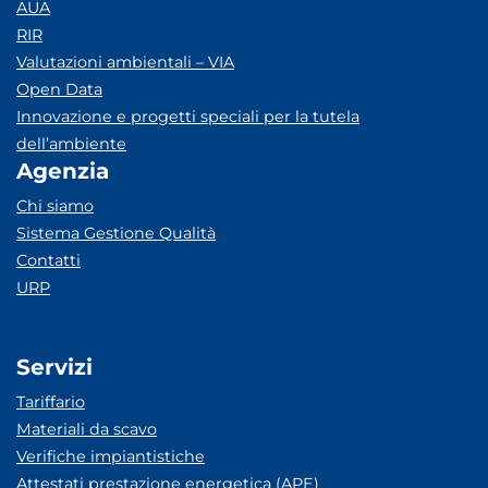
AUA
RIR
Valutazioni ambientali – VIA
Open Data
Innovazione e progetti speciali per la tutela
dell’ambiente
Agenzia
Chi siamo
Sistema Gestione Qualità
Contatti
URP
Servizi
Tariffario
Materiali da scavo
Verifiche impiantistiche
Attestati prestazione energetica (APE)