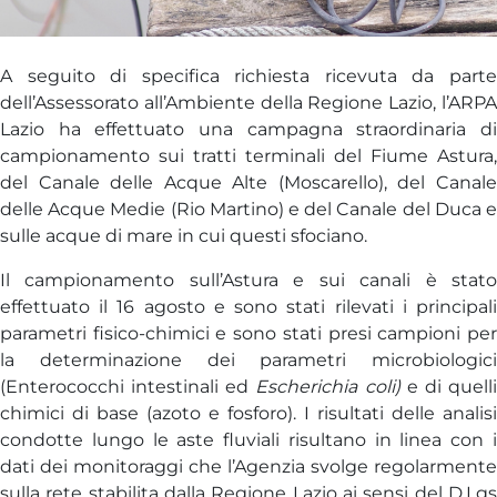
A seguito di specifica richiesta ricevuta da parte
dell’Assessorato all’Ambiente della Regione Lazio, l’ARPA
Lazio ha effettuato una campagna straordinaria di
campionamento sui tratti terminali del Fiume Astura,
del Canale delle Acque Alte (Moscarello), del Canale
delle Acque Medie (Rio Martino) e del Canale del Duca e
sulle acque di mare in cui questi sfociano.
Il campionamento sull’Astura e sui canali è stato
effettuato il 16 agosto e sono stati rilevati i principali
parametri fisico-chimici e sono stati presi campioni per
la determinazione dei parametri microbiologici
(Enterococchi intestinali ed
Escherichia coli)
e di quell
chimici di base (azoto e fosforo). I risultati delle analisi
condotte lungo le aste fluviali risultano in linea con i
dati dei monitoraggi che l’Agenzia svolge regolarmente
sulla rete stabilita dalla Regione Lazio ai sensi del D.Lgs