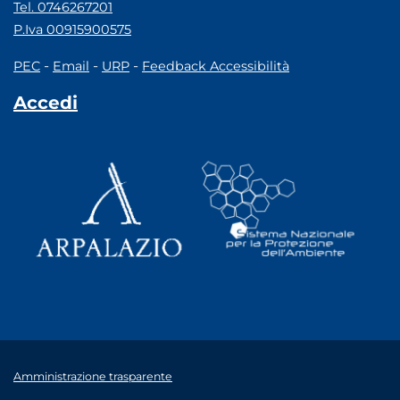
Tel. 0746267201
P.Iva 00915900575
-
-
-
PEC
Email
URP
Feedback Accessibilità
Accedi
Amministrazione trasparente