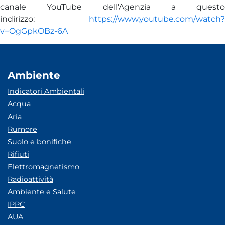
canale YouTube dell'Agenzia a questo
indirizzo:
https://www.youtube.com/watch?
v=OgGpkOBz-6A
Ambiente
Indicatori Ambientali
Acqua
Aria
Rumore
Suolo e bonifiche
Rifiuti
Elettromagnetismo
Radioattività
Ambiente e Salute
IPPC
AUA