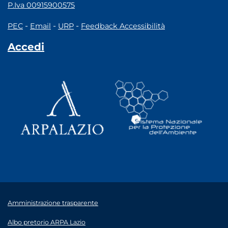
P.Iva 00915900575
-
-
-
PEC
Email
URP
Feedback Accessibilità
Accedi
Amministrazione trasparente
Albo pretorio ARPA Lazio