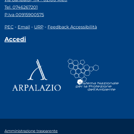
Tel. 0746267201
P.Iva 00915900575
-
-
-
PEC
Email
URP
Feedback Accessibilità
Accedi
Amministrazione trasparente