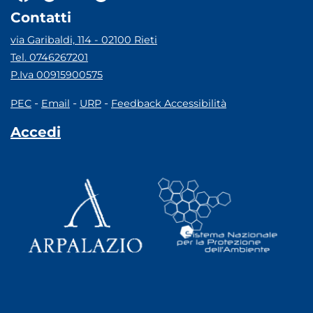
Contatti
via Garibaldi, 114 - 02100 Rieti
Tel. 0746267201
P.Iva 00915900575
-
-
-
PEC
Email
URP
Feedback Accessibilità
Accedi