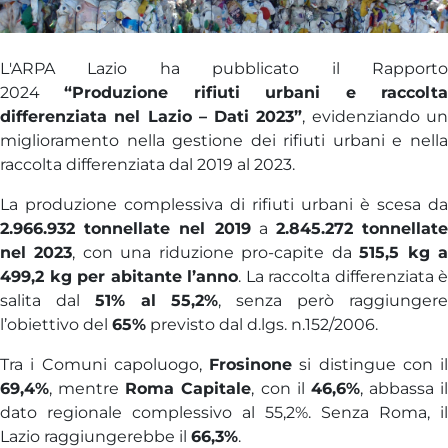
L'ARPA Lazio ha pubblicato il Rapporto
2024
“Produzione rifiuti urbani e raccolt
differenziata nel Lazio – Dati 2023”
, evidenziando u
miglioramento nella gestione dei rifiuti urbani e nella
raccolta differenziata dal 2019 al 2023.
La produzione complessiva di rifiuti urbani è scesa da
2.966.932 tonnellate nel 2019
a
2.845.272 tonnellat
nel 2023
, con una riduzione pro-capite da
515,5 kg 
499,2 kg per abitante l’anno
. La raccolta differenziata è
salita dal
51% al 55,2%
, senza però raggiunger
l’obiettivo del
65%
previsto dal d.lgs. n.152/2006.
Tra i Comuni capoluogo,
Frosinone
si distingue con il
69,4%
, mentre
Roma Capitale
, con il
46,6%
, abbassa il
dato regionale complessivo al 55,2%. Senza Roma, il
Lazio raggiungerebbe il
66,3%
.