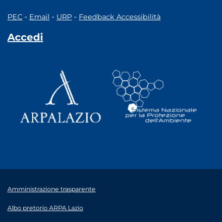
-
-
-
PEC
Email
URP
Feedback Accessibilità
Accedi
Amministrazione trasparente
Albo pretorio ARPA Lazio