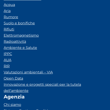
Acqua
Aria
Rumore
Suolo e bonifiche
Rifiuti
Elettromagnetismo
Radioattività
Ambiente e Salute
IPPC
AUA
RIR
Valutazioni ambientali – VIA
Open Data
Innovazione e progetti speciali per la tutela
dell’ambiente
Agenzia
Chi siamo