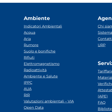
Ambiente
Agen
Indicatori Ambientali
Chi sia
Acqua
Sistema
Aria
Contatt
Rumore
URP
Suolo e bonifiche
Rifiuti
Servi
Elettromagnetismo
Radioattività
Tariffari
Ambiente e Salute
Materia
IPPC
Verific
AUA
Attesta
RIR
(APE)
Valutazioni ambientali – VIA
FAQ
Open Data
Bibliot