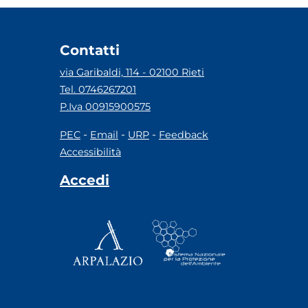
Contatti
via Garibaldi, 114 - 02100 Rieti
Tel. 0746267201
P.Iva 00915900575
-
-
-
PEC
Email
URP
Feedback
Accessibilità
Accedi