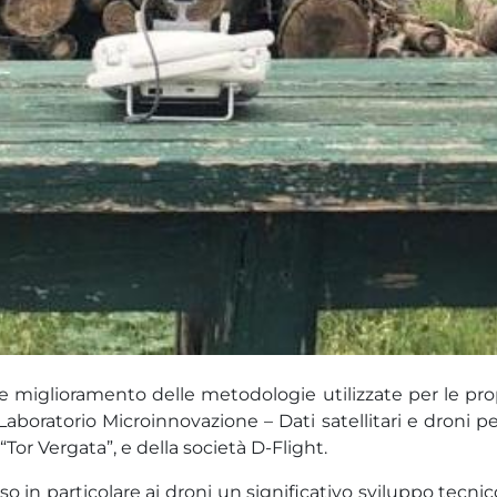
 miglioramento delle metodologie utilizzate per le propri
aboratorio Microinnovazione – Dati satellitari e droni p
Tor Vergata”, e della società D-Flight.
 in particolare ai droni un significativo sviluppo tecnico c