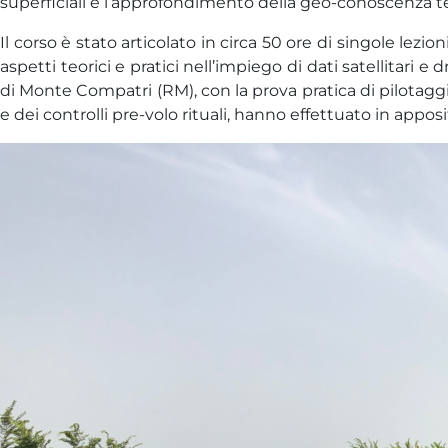
superficiali e l’approfondimento della geo-conoscenza ter
Il corso è stato articolato in circa 50 ore di singole lezi
aspetti teorici e pratici nell’impiego di dati satellitari 
di Monte Compatri (RM), con la prova pratica di pilotaggio. 
e dei controlli pre-volo rituali, hanno effettuato in appos