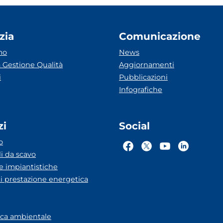
zia
Comunicazione
mo
News
 Gestione Qualità
Aggiornamenti
i
Pubblicazioni
Infografiche
zi
Social
o
li da scavo
he impiantistiche
ti prestazione energetica
eca ambientale