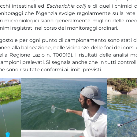
cchi intestinali ed
Escherichia coli)
e di quelli chimici d
monitoraggi che l’Agenzia svolge regolarmente sulla rete 
i microbiologici siano generalmente migliori delle medi
imi registrati nel corso dei monitoraggi ordinari.
 21 agosto e per ogni punto di campionamento sono stati 
ee alla balneazione, nelle vicinanze delle foci dei corsi
la Regione Lazio n. T00019). I risultati delle analisi mo
campioni prelevati. Si segnala anche che in tutti controll
 sono risultate conformi ai limiti previsti.