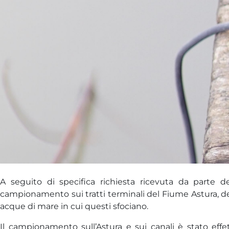
A seguito di specifica richiesta ricevuta da parte d
campionamento sui tratti terminali del Fiume Astura, de
acque di mare in cui questi sfociano.
Il campionamento sull’Astura e sui canali è stato effett