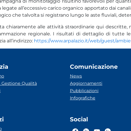
a campagna di monitoraggio risultino favorevoli per quan
egate all’eccessivo carico organico apportato dai canali c
o che talvolta si registrano lungo le aste fluviali, dete
ita chiaramente alle attività straordinarie qui descrit
mmazione regionale. I risultati di dettaglio di tutte le
a all’indirizzo:
https://www.arpalazio.it/web/guest/ambi
zia
Comunicazione
mo
News
 Gestione Qualità
Aggiornamenti
i
Pubblicazioni
Infografiche
zi
Social
o