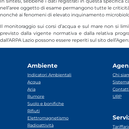
In sintesi, sebbene i dati registrati in questa specific
nell’aree oggetto di esame permangono tutte le criticità l
nonché ai fenomeni di elevato inquinamento microbiologic
Il monitoraggio sui corsi d’acqua e sul mare non si lim
previsto dalla vigente normativa e dalla relativa progra
dall’ARPA Lazio possono essere reperiti sul sito dell’Agenzi
Ambiente
Agen
Indicatori Ambientali
Chi sia
Acqua
Sistema
Aria
Contatt
Rumore
URP
Suolo e bonifiche
Rifiuti
Servi
Elettromagnetismo
Radioattività
Tariffari