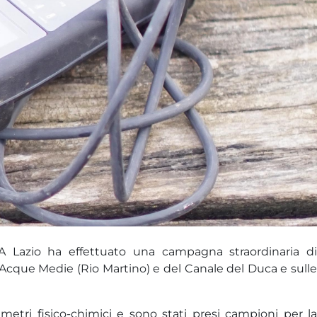
RPA Lazio ha effettuato una campagna straordinaria di
 Acque Medie (Rio Martino) e del Canale del Duca e sulle
ametri fisico-chimici e sono stati presi campioni per la