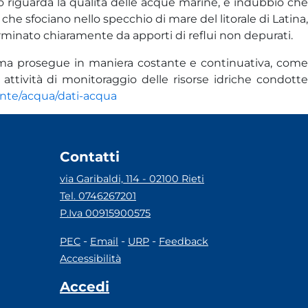
to riguarda la qualità delle acque marine, è indubbio che
he sfociano nello specchio di mare del litorale di Latina,
rminato chiaramente da apporti di reflui non depurati.
te, ma prosegue in maniera costante e continuativa, come
 attività di monitoraggio delle risorse idriche condotte
ente/acqua/dati-acqua
Contatti
via Garibaldi, 114 - 02100 Rieti
Tel. 0746267201
P.Iva 00915900575
-
-
-
PEC
Email
URP
Feedback
Accessibilità
Accedi