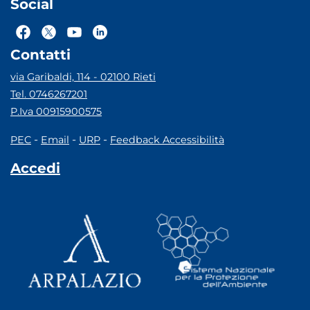
Social
Contatti
via Garibaldi, 114 - 02100 Rieti
Tel. 0746267201
P.Iva 00915900575
-
-
-
PEC
Email
URP
Feedback Accessibilità
Accedi