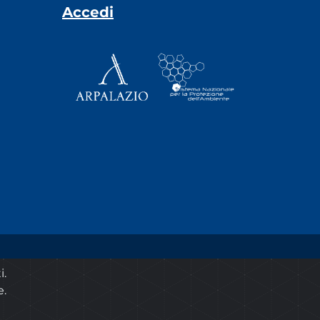
Accedi
© 2020 ARPA Lazio - P.Iva 00915900575
i.
e.