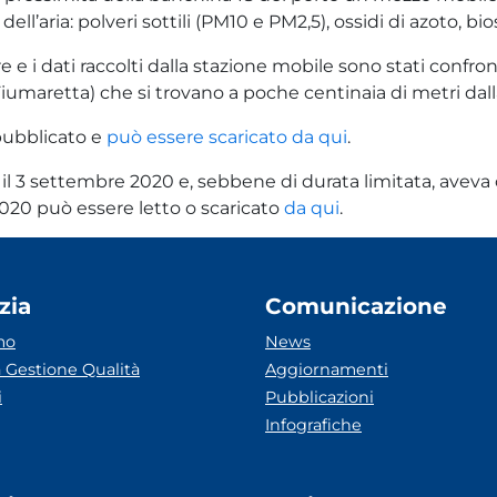
ll’aria: polveri sottili (PM10 e PM2,5), ossidi di azoto, bi
e e i dati raccolti dalla stazione mobile sono stati confro
iumaretta) che si trovano a poche centinaia di metri dal
 pubblicato e
può essere scaricato da qui
.
e il 3 settembre 2020 e, sebbene di durata limitata, avev
020 può essere letto o scaricato
da qui
.
zia
Comunicazione
mo
News
 Gestione Qualità
Aggiornamenti
i
Pubblicazioni
Infografiche