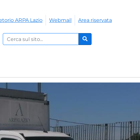
etorio ARPA Lazio
Webmail
Area riservata
Cerca nel sito:
Cerca