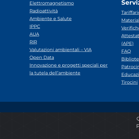
Servi
Elettromagnetismo
Radioattività
Tariffari
Ambiente e Salute
Materia
IPPC
Verific
AUA
Attesta
RIR
(APE)
Valutazioni ambientali – VIA
FAQ
Open Data
Bibliot
Innovazione e progetti speciali per
Patroci
la tutela dell’ambiente
Educazi
Tirocini
Amministrazione trasparente
Albo pretorio ARP
Q
P