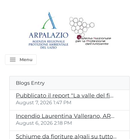
menu
Menu
Blogs Entry
Pubblicato il report "La valle del fiume Sacco. Uno studio ambientale"
August 7, 2026 1:47 PM
Incendio Laurentina Vallerano, ARPA Lazio partecipa al sopralluogo della Commissione d'inchiesta
August 6, 2026 2:18 PM
Schiume da fioriture algali su tutto il litorale del Lazio