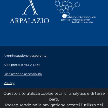
Amministrazione trasparente
Albo pretorio ARPA Lazio
Dichiarazione accessibilità
Privacy
Note legali
Questo sito utilizza cookie tecnici, analytics e di terze
parti.
© 2020 ARPA Lazio - P.Iva 00915900575
Proseguendo nella navigazione accetti l’utilizzo dei