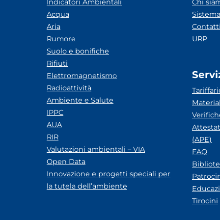
Indicatori Ambientali
Chi sia
Acqua
Sistema
Aria
Contatt
Rumore
URP
Suolo e bonifiche
Rifiuti
Servi
Elettromagnetismo
Radioattività
Tariffari
Ambiente e Salute
Materia
IPPC
Verific
AUA
Attesta
RIR
(APE)
Valutazioni ambientali – VIA
FAQ
Open Data
Bibliot
Innovazione e progetti speciali per
Patroci
la tutela dell’ambiente
Educazi
Tirocini