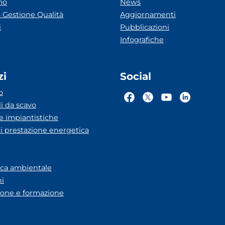
mo
News
 Gestione Qualità
Aggiornamenti
i
Pubblicazioni
Infografiche
zi
Social
o
li da scavo
he impiantistiche
ti prestazione energetica
eca ambientale
ni
one e formazione