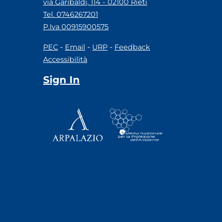
via Garibaldi, 114 - 02100 Rieti
Tel. 0746267201
P.Iva 00915900575
-
-
-
PEC
Email
URP
Feedback
Accessibilità
Sign In