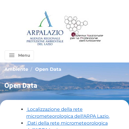
menu
Menu
Ambiente
Open Data
Open Data
Localizzazione della rete
micrometeorologica dell'ARPA Lazio.
Dati della rete micrometeorologica