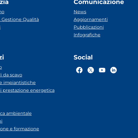
zia
Comunicazione
mo
News
 Gestione Qualità
Aggiornamenti
i
Pubblicazioni
Infografiche
zi
Social
o
li da scavo
he impiantistiche
ti prestazione energetica
eca ambientale
ni
one e formazione