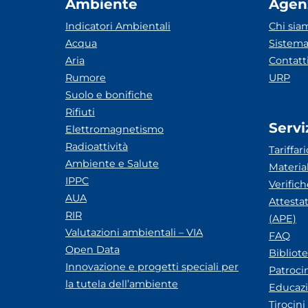
Ambiente
Agen
Indicatori Ambientali
Chi sia
Acqua
Sistema
Aria
Contatt
Rumore
URP
Suolo e bonifiche
Rifiuti
Servi
Elettromagnetismo
Radioattività
Tariffari
Ambiente e Salute
Materia
IPPC
Verific
AUA
Attesta
RIR
(APE)
Valutazioni ambientali – VIA
FAQ
Open Data
Bibliot
Innovazione e progetti speciali per
Patroci
la tutela dell’ambiente
Educazi
Tirocini