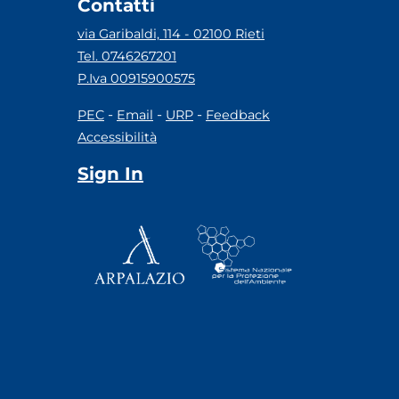
Contatti
via Garibaldi, 114 - 02100 Rieti
Tel. 0746267201
P.Iva 00915900575
-
-
-
PEC
Email
URP
Feedback
Accessibilità
Sign In