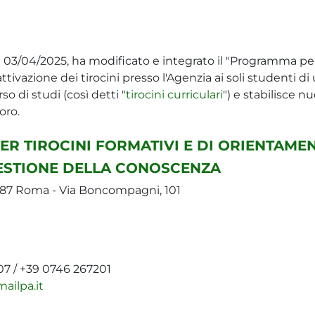
l 03/04/2025, ha modificato e integrato il "Programma per 
ivazione dei tirocini presso l'Agenzia ai soli studenti di u
so di studi (così detti "
tirocini curriculari
") e stabilisce n
oro.
R TIROCINI FORMATIVI E DI ORIENTAME
GESTIONE DELLA CONOSCENZA
0187 Roma - Via Boncompagni, 101
207 / +39 0746 267201
ailpa.it