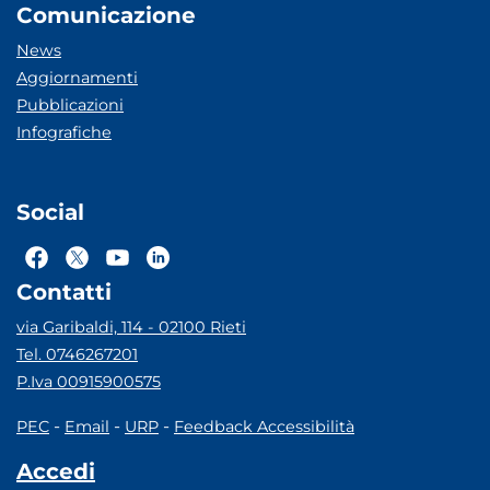
Comunicazione
News
Aggiornamenti
Pubblicazioni
Infografiche
Social
Contatti
via Garibaldi, 114 - 02100 Rieti
Tel. 0746267201
P.Iva 00915900575
-
-
-
PEC
Email
URP
Feedback Accessibilità
Accedi