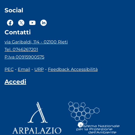
Social
Contatti
via Garibaldi, 114 - 02100 Rieti
Tel. 0746267201
P.Iva 00915900575
-
-
-
PEC
Email
URP
Feedback Accessibilità
Accedi