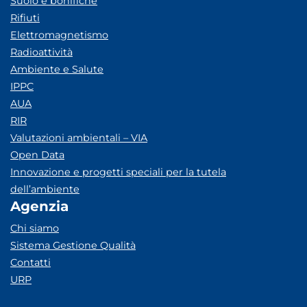
Suolo e bonifiche
Rifiuti
Elettromagnetismo
Radioattività
Ambiente e Salute
IPPC
AUA
RIR
Valutazioni ambientali – VIA
Open Data
Innovazione e progetti speciali per la tutela
dell’ambiente
Agenzia
Chi siamo
Sistema Gestione Qualità
Contatti
URP