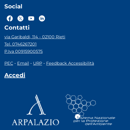
Social
Contatti
via Garibaldi, 114 - 02100 Rieti
Tel. 0746267201
P.Iva 00915900575
-
-
-
PEC
Email
URP
Feedback Accessibilità
Accedi