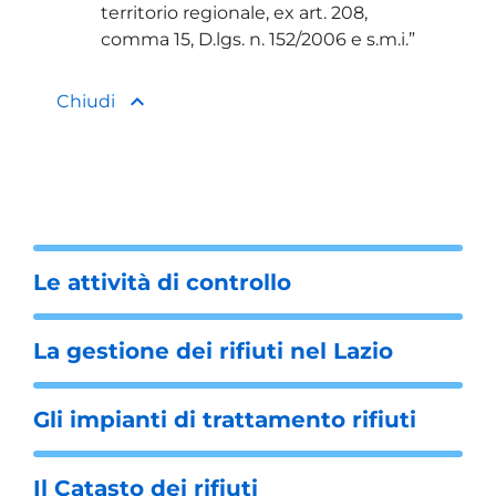
territorio regionale, ex art. 208,
comma 15, D.lgs. n. 152/2006 e s.m.i.”
keyboard_arrow_up
Chiudi
Le attività di controllo
La gestione dei rifiuti nel Lazio
Gli impianti di trattamento rifiuti
Il Catasto dei rifiuti