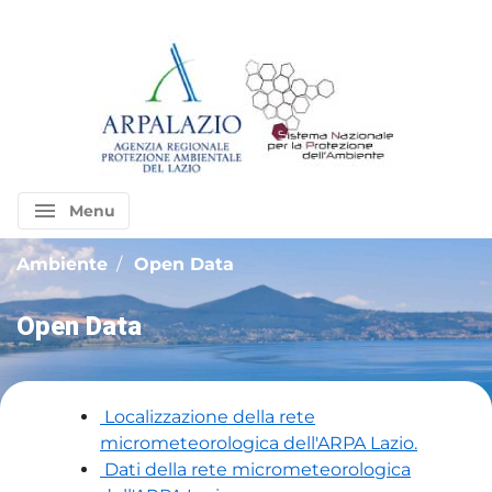
menu
Menu
Ambiente
Open Data
Open Data
Localizzazione della rete
micrometeorologica dell'ARPA Lazio.
Dati della rete micrometeorologica