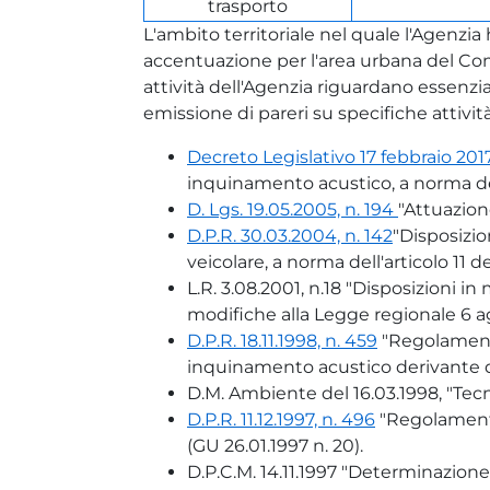
trasporto
L'ambito territoriale nel quale l'Agenzia
accentuazione per l'area urbana del Co
attività dell'Agenzia riguardano essenz
emissione di pareri su specifiche attività
Decreto Legislativo 17 febbraio 2017
inquinamento acustico, a norma dell'a
D. Lgs. 19.05.2005, n. 194
"Attuazion
D.P.R. 30.03.2004, n. 142
"Disposizio
veicolare, a norma dell'articolo 11 d
L.R. 3.08.2001, n.18 "Disposizioni i
modifiche alla Legge regionale 6 ago
D.P.R. 18.11.1998, n. 459
"Regolamento 
inquinamento acustico derivante da 
D.M. Ambiente del 16.03.1998, "Tec
D.P.R. 11.12.1997, n. 496
"Regolamento
(GU 26.01.1997 n. 20).
D.P.C.M. 14.11.1997 "Determinazione 