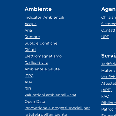
Ambiente
Agen
Indicatori Ambientali
Chi sia
Acqua
Sistema
Aria
Contatt
Rumore
URP
Suolo e bonifiche
Rifiuti
Servi
Elettromagnetismo
Radioattività
Tariffari
Ambiente e Salute
Materia
IPPC
Verific
AUA
Attesta
RIR
(APE)
Valutazioni ambientali – VIA
FAQ
Open Data
Bibliot
Innovazione e progetti speciali per
Patroci
la tutela dell’ambiente
Educazi