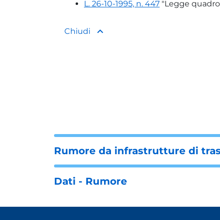
L. 26-10-1995, n. 447
"Legge quadro 
keyboard_arrow_up
Chiudi
Rumore da infrastrutture di tra
Dati - Rumore