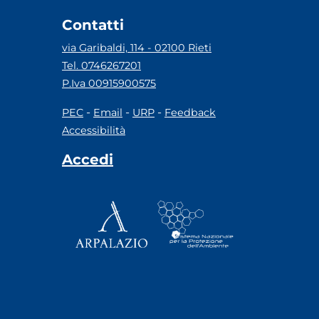
Contatti
via Garibaldi, 114 - 02100 Rieti
Tel. 0746267201
P.Iva 00915900575
-
-
-
PEC
Email
URP
Feedback
Accessibilità
Accedi