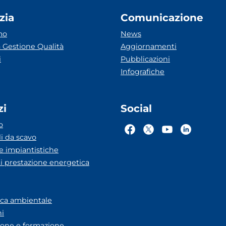
zia
Comunicazione
mo
News
 Gestione Qualità
Aggiornamenti
i
Pubblicazioni
Infografiche
zi
Social
o
li da scavo
he impiantistiche
ti prestazione energetica
eca ambientale
ni
one e formazione