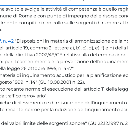
 ha svolto e svolge le attività di competenza è quello reg
mune di Roma e con punte di impegno delle risorse conce
ialmente compiti di controllo sulle sorgenti di rumore at
.
, n. 42
"Disposizioni in materia di armonizzazione della n
rticolo 19, comma 2, lettere a), b), c), d), e), f) e h) della
e della direttiva 2002/49/CE relativa alla determinazione
ni per il contenimento e la prevenzione dell'inquinament
ella legge 26 ottobre 1995, n. 447".
n materia di inquinamento acustico per la pianificazione ed
sto 1999, n. 14" (GU 10.08.2001 n. 22).
recante norme di esecuzione dell'articolo 11 della legge 
traffico ferroviario"
niche di rilevamento e di misurazione dell'inquinamento
 recante norme per la riduzione dell'inquinamento acusti
dei valori limite delle sorgenti sonore" (GU 22.12.1997 n. 2