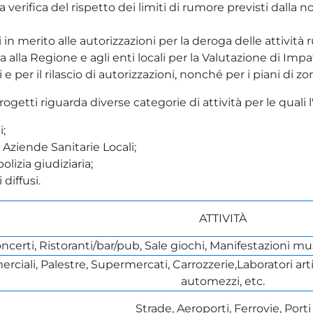
r la verifica del rispetto dei limiti di rumore previsti dal
uni in merito alle autorizzazioni per la deroga delle attiv
ta alla Regione e agli enti locali per la Valutazione di Imp
 e per il rilascio di autorizzazioni, nonché per i piani di zo
progetti riguarda diverse categorie di attività per le quali 
i;
 Aziende Sanitarie Locali;
polizia giudiziaria;
 diffusi.
ATTIVITÀ
certi, Ristoranti/bar/pub, Sale giochi, Manifestazioni musica
ciali, Palestre, Supermercati, Carrozzerie,Laboratori art
automezzi, etc.
Strade, Aeroporti, Ferrovie, Porti