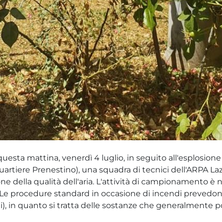
o questa mattina, venerdì 4 luglio, in seguito all'esplosio
uartiere Prenestino), una squadra di tecnici dell'ARPA La
e della qualità dell'aria. L'attività di campionamento è n
Le procedure standard in occasione di incendi prevedono l
ili), in quanto si tratta delle sostanze che generalmente 