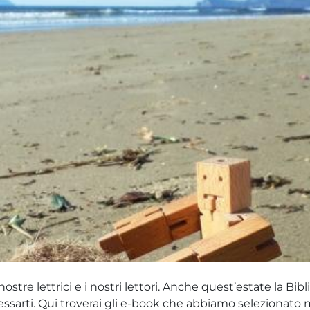
tre lettrici e i nostri lettori. Anche quest’estate la Bi
essarti. Qui troverai gli e-book che abbiamo selezionato 