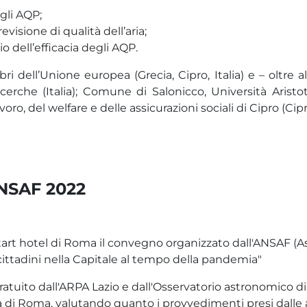
gli AQP;
visione di qualità dell’aria;
 dell’efficacia degli AQP.
 dell’Unione europea (Grecia, Cipro, Italia) e – oltre al
icerche (Italia); Comune di Salonicco, Università Aris
oro, del welfare e delle assicurazioni sociali di Cipro (Cipr
ANSAF 2022
itart hotel di Roma il convegno organizzato dall'ANSAF (A
 cittadini nella Capitale al tempo della pandemia"
ratuito dall'ARPA Lazio e dall'Osservatorio astronomico di
ittà di Roma, valutando quanto i provvedimenti presi dal