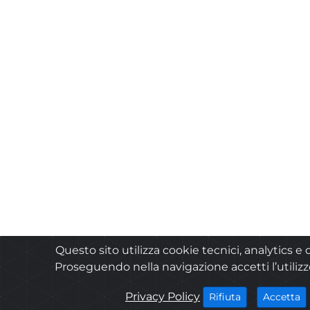
Questo sito utilizza cookie tecnici, analytics e d
Proseguendo nella navigazione accetti l’utilizz
cookies
Privacy Policy
i 
i cookies
Accetta
Rifiuta