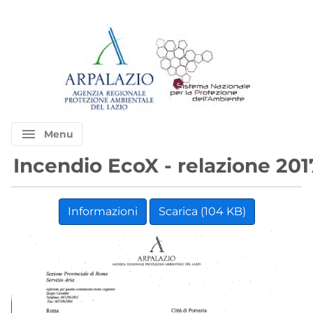
menu
Menu
Incendio EcoX - relazione 2
Informazioni
Scarica (104 KB)