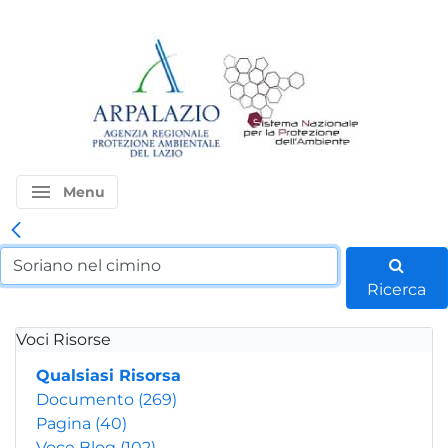
menu
Menu
Ricerca
Voci Risorse
Qualsiasi Risorsa
Documento
(269)
Pagina
(40)
Voce Blog
(102)