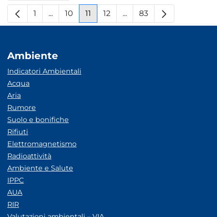
1
...
10
11
12
...
83
Pagina
Pagine intermedie
Pagina
Pagina
Pagina
Pagine intermedie
Pagina
Ambiente
Indicatori Ambientali
Acqua
Aria
Rumore
Suolo e bonifiche
Rifiuti
Elettromagnetismo
Radioattività
Ambiente e Salute
IPPC
AUA
RIR
Valutazioni ambientali – VIA