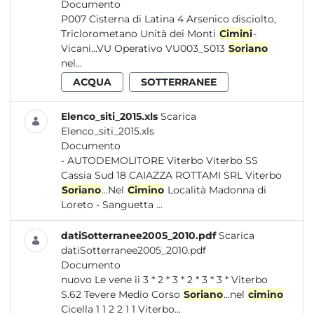
Documento
P007 Cisterna di Latina 4 Arsenico disciolto,
Triclorometano Unità dei Monti
Cimini
-
Vicani...VU Operativo VU003_S013
Soriano
nel...
ACQUA
SOTTERRANEE
Elenco_siti_2015.xls
Scarica
Elenco_siti_2015.xls
Documento
- AUTODEMOLITORE Viterbo Viterbo SS
Cassia Sud 18 CAIAZZA ROTTAMI SRL Viterbo
Soriano
...Nel
Cimino
Località Madonna di
Loreto - Sanguetta ...
datiSotterranee2005_2010.pdf
Scarica
datiSotterranee2005_2010.pdf
Documento
nuovo Le vene ii 3 * 2 * 3 * 2 * 3 * 3 * Viterbo
S.62 Tevere Medio Corso
Soriano
...nel
cimino
Cicella 1 1 2 2 1 1 Viterbo...