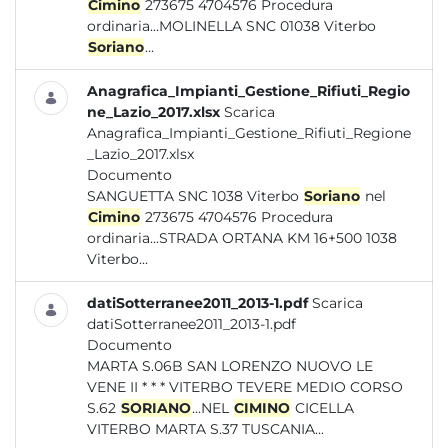
Cimino
273675 4704576 Procedura
ordinaria...MOLINELLA SNC 01038 Viterbo
Soriano
...
Anagrafica_Impianti_Gestione_Rifiuti_Regio
ne_Lazio_2017.xlsx
Scarica
Anagrafica_Impianti_Gestione_Rifiuti_Regione
_Lazio_2017.xlsx
Documento
SANGUETTA SNC 1038 Viterbo
Soriano
nel
Cimino
273675 4704576 Procedura
ordinaria...STRADA ORTANA KM 16+500 1038
Viterbo...
datiSotterranee2011_2013-1.pdf
Scarica
datiSotterranee2011_2013-1.pdf
Documento
MARTA S.06B SAN LORENZO NUOVO LE
VENE II * * * VITERBO TEVERE MEDIO CORSO
S.62
SORIANO
...NEL
CIMINO
CICELLA
VITERBO MARTA S.37 TUSCANIA...