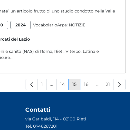
mate” un articolo frutto di uno studio condotto nella Valle
10
2024
VocabolarioArpa:
NOTIZIE
cati del Lazio
oni e sanità (NAS) di Roma, Rieti, Viterbo, Latina e
sure...
1
...
14
15
16
...
21
Pagina
Pagine intermedie
Pagina
Pagina
Pagina
Pagine interm
Pagina
Contatti
via Garibaldi, 114 - 02100 Rieti
Tel. 0746267201