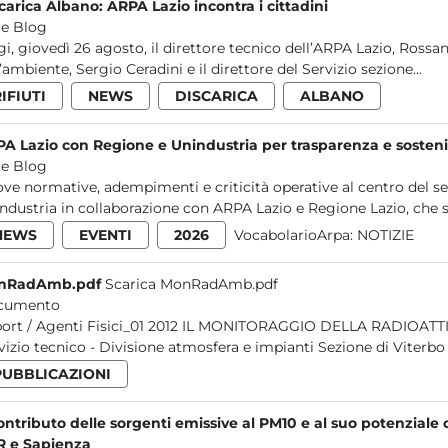
carica Albano: ARPA Lazio incontra i cittadini
e Blog
i, giovedì 26 agosto, il direttore tecnico dell’ARPA Lazio, Rossan
l’ambiente, Sergio Ceradini e il direttore del Servizio sezione...
IFIUTI
NEWS
DISCARICA
ALBANO
A Lazio con Regione e Unindustria per trasparenza e sostenib
e Blog
ve normative, adempimenti e criticità operative al centro del s
ndustria in collaborazione con ARPA Lazio e Regione Lazio, che si
NEWS
EVENTI
2026
VocabolarioArpa:
NOTIZIE
nRadAmb.pdf
Scarica MonRadAmb.pdf
cumento
Fisici_01 2012 IL MONITORAGGIO DELLA RADIOATTIVITÀ AMBIENTALE NEL LAZIO ANNO 2011 2012 ARPA Lazio
Servizio tecnico - Divisione atmosfera e impianti Sezione di Vite
PUBBLICAZIONI
contributo delle sorgenti emissive al PM10 e al suo potenziale 
 e Sapienza