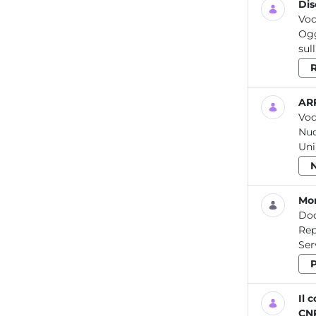
Dis
Voc
Ogg
sul
R
ARP
Voc
Nuo
Uni
Mo
Do
Report / Agenti 
Il 
CNR