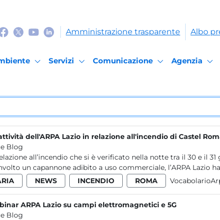
Amministrazione trasparente
Albo pr
mbiente
Servizi
Comunicazione
Agenzia
attività dell'ARPA Lazio in relazione all'incendio di Castel Ro
e Blog
relazione all’incendio che si è verificato nella notte tra il 30 e i
nvolto un capannone adibito a uso commerciale, l’ARPA Lazio ha.
ARIA
NEWS
INCENDIO
ROMA
VocabolarioAr
inar ARPA Lazio su campi elettromagnetici e 5G
e Blog