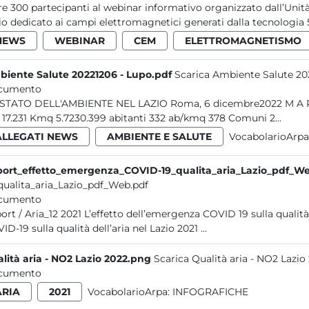
re 300 partecipanti al webinar informativo organizzato dall’Unità
io dedicato ai campi elettromagnetici generati dalla tecnologia 5
NEWS
WEBINAR
CEM
ELETTROMAGNETISMO
iente Salute 20221206 - Lupo.pdf
Scarica Ambiente Salute 20
cumento
ELL'AMBIENTE NEL LAZIO Roma, 6 dicembre2022 M A R C O L U P O ARPA LAZIO IL LAZIO D A T I D I C O N T E S
T O 17.231 Kmq 5.7230.399 abitanti 332 ab/kmq 378 Comuni 2...
ALLEGATI NEWS
AMBIENTE E SALUTE
VocabolarioArpa
ort_effetto_emergenza_COVID-19_qualita_aria_Lazio_pdf_W
qualita_aria_Lazio_pdf_Web.pdf
cumento
qualità dell’aria nel Lazio Report / Aria_12 L’effetto dell’emergenza
COVID-19 sulla qualità dell’aria nel Lazio 2021 ...
lità aria - NO2 Lazio 2022.png
Scarica Qualità aria - NO2 Lazio
cumento
ARIA
2021
VocabolarioArpa:
INFOGRAFICHE