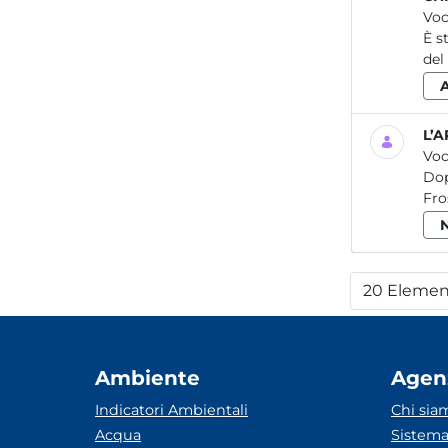
Voc
È s
del
L’A
Voc
Dop
Fro
20 Elemen
Per
Ambiente
Agen
Indicatori Ambientali
Chi sia
Acqua
Sistema