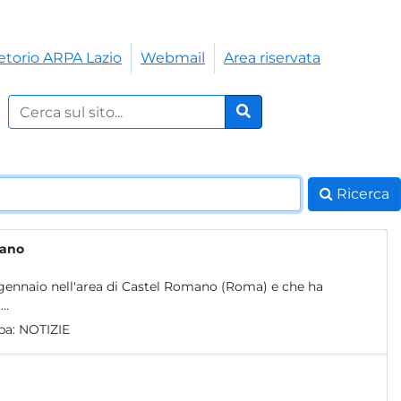
etorio ARPA Lazio
Webmail
Area riservata
Cerca nel sito:
Cerca
Ricerca
mano
l 31 gennaio nell'area di Castel Romano (Roma) e che ha
..
pa:
NOTIZIE