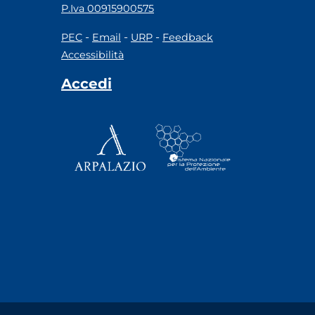
P.Iva 00915900575
-
-
-
PEC
Email
URP
Feedback
Accessibilità
Accedi