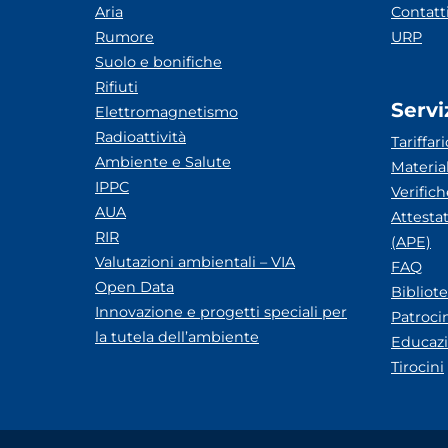
Aria
Contatt
Rumore
URP
Suolo e bonifiche
Rifiuti
Servi
Elettromagnetismo
Radioattività
Tariffari
Ambiente e Salute
Materia
IPPC
Verific
AUA
Attesta
RIR
(APE)
Valutazioni ambientali – VIA
FAQ
Open Data
Bibliot
Innovazione e progetti speciali per
Patroci
la tutela dell’ambiente
Educazi
Tirocini