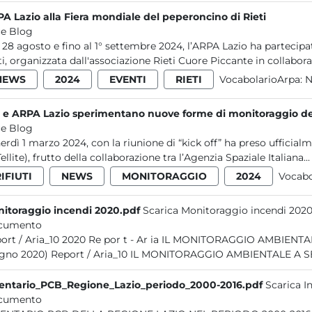
A Lazio alla Fiera mondiale del peperoncino di Rieti
e Blog
 28 agosto e fino al 1° settembre 2024, l’ARPA Lazio ha partecip
ti, organizzata dall'associazione Rieti Cuore Piccante in collaboraz
NEWS
2024
EVENTI
RIETI
VocabolarioArpa:
N
 e ARPA Lazio sperimentano nuove forme di monitoraggio de
e Blog
erdì 1 marzo 2024, con la riunione di “kick off” ha preso uffic
ellite), frutto della collaborazione tra l’Agenzia Spaziale Italiana...
IFIUTI
NEWS
MONITORAGGIO
2024
Vocabo
itoraggio incendi 2020.pdf
Scarica Monitoraggio incendi 2020
cumento
 por t - Ar ia IL MONITORAGGIO AMBIENTALE A SEGUITO DI INCENDI NEL LAZIO (gennaio 2014 -
giugno 2020) Report / Aria_10 IL MONITORAGGIO AMBIENTAL
entario_PCB_Regione_Lazio_periodo_2000-2016.pdf
Scarica 
cumento