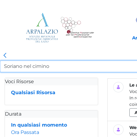
A
Voci Risorse
Le 
Voc
Qualsiasi Risorsa
In 
coi
Durata
In qualsiasi momento
Web
Ora Passata
Voc