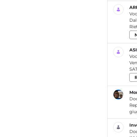
ARP
Voc
Dal
Rie
ASI
Voc
Ven
SAT
R
Mon
Do
Report / Aria_10 2020 Re
Inv
Do