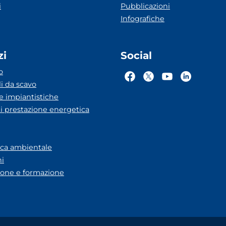
i
Pubblicazioni
Infografiche
zi
Social
o
li da scavo
he impiantistiche
ti prestazione energetica
eca ambientale
ni
one e formazione