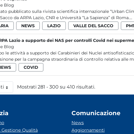
e Blog
tato pubblicato sulla rivista scientifica internazionale “Urban Cli
 Sacco da ARPA Lazio, CNR e Università “La Sapienza” di Roma....
ARIA
NEWS
LAZIO
VALLE DEL SACCO
PM
RPA Lazio a supporto dei NAS per controlli Covid nei supermer
e Blog
o le attività a supporto dei Carabinieri dei Nuclei antisofisticazi
sinone per la campagna straordinaria di controllo relativa alle mi
NEWS
COVID
ti
Mostrati 281 - 300 su 410 risultati.
 pagina
zia
Comunicazione
mo
News
 Gestione Qualità
Aggiornamenti