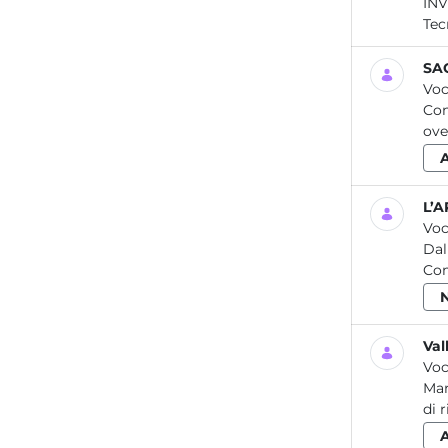
INVENTARIO PCB DELLA REGIONE 
Tec
SAQ
Voc
Con
ove
L’A
Voc
Dal
Com
Val
Voc
Mar
di 