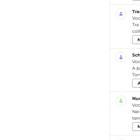
Tra
Voc
Tra
col
Sch
Voc
A p
Tor
Nuo
Voc
Nei
ten