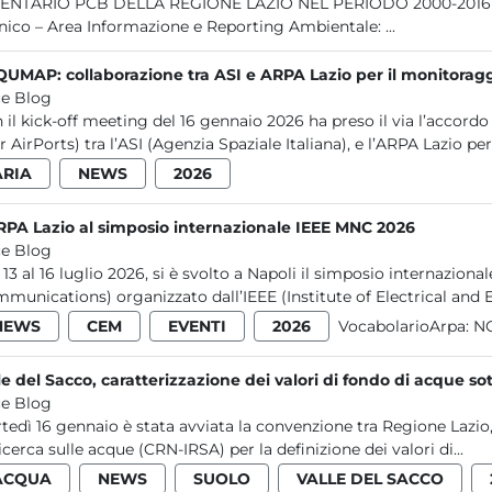
LAZIO NEL PERIODO 2000-2016 Direzione Tecnica: D.T. Ing. Rossana Cintoli Servizio
nico – Area Informazione e Reporting Ambientale: ...
UMAP: collaborazione tra ASI e ARPA Lazio per il monitoraggi
e Blog
 il kick-off meeting del 16 gennaio 2026 ha preso il via l’accor
r AirPorts) tra l’ASI (Agenzia Spaziale Italiana), e l’ARPA Lazio per.
ARIA
NEWS
2026
RPA Lazio al simposio internazionale IEEE MNC 2026
e Blog
 13 al 16 luglio 2026, si è svolto a Napoli il simposio internaz
munications) organizzato dall’IEEE (Institute of Electrical and El
NEWS
CEM
EVENTI
2026
VocabolarioArpa:
NO
le del Sacco, caratterizzazione dei valori di fondo di acque so
e Blog
tedì 16 gennaio è stata avviata la convenzione tra Regione Lazio,
ricerca sulle acque (CRN-IRSA) per la definizione dei valori di...
ACQUA
NEWS
SUOLO
VALLE DEL SACCO