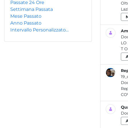
Passate 24 Ore
Olt
Settimana Passata
Laz
Mese Passato
Anno Passato
Intervallo Personalizzato…
Amb
Do
LO STATO D
Rep
19_
Do
Report / Aria_12 2021 L’effetto dell’emergenza COVID 19 sulla 
Qua
Do